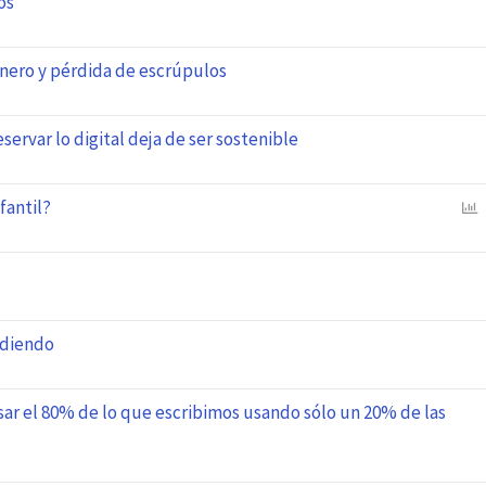
os
inero y pérdida de escrúpulos
servar lo digital deja de ser sostenible
fantil?
E
n
c
u
e
s
rdiendo
t
a
sar el 80% de lo que escribimos usando sólo un 20% de las