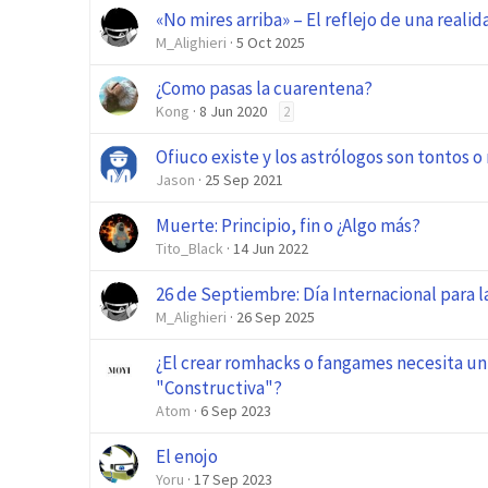
«No mires arriba» – El reflejo de una reali
M_Alighieri
5 Oct 2025
¿Como pasas la cuarentena?
Kong
8 Jun 2020
2
Ofiuco existe y los astrólogos son tontos 
Jason
25 Sep 2021
Muerte: Principio, fin o ¿Algo más?
Tito_Black
14 Jun 2022
26 de Septiembre: Día Internacional para l
M_Alighieri
26 Sep 2025
¿El crear romhacks o fangames necesita un
"Constructiva"?
Atom
6 Sep 2023
El enojo
Yoru
17 Sep 2023