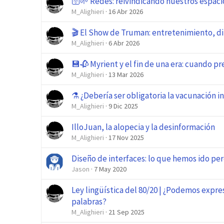
🛜🌱 Redes: reivindicando nuestros espaci
M_Alighieri
16 Abr 2026
🎬 El Show de Truman: entretenimiento, d
M_Alighieri
6 Abr 2026
💾🥀 Myrient y el fin de una era: cuando pre
M_Alighieri
13 Mar 2026
⚗️ ¿Debería ser obligatoria la vacunación in
M_Alighieri
9 Dic 2025
IlloJuan, la alopecia y la desinformación
M_Alighieri
17 Nov 2025
Diseño de interfaces: lo que hemos ido pe
Jason
7 May 2020
Ley lingüística del 80/20 | ¿Podemos expre
palabras?
M_Alighieri
21 Sep 2025