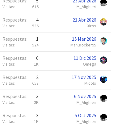
Respuestas
5
23 Abr 2026
Visitas
616
M_Alighieri
Respuestas
4
21 Abr 2026
Visitas
536
Xiros
Respuestas
1
15 Mar 2026
Visitas
524
Manurocker95
Respuestas
6
11 Dic 2025
Visitas
1K
Omega
Respuestas
2
17 Nov 2025
Visitas
653
Micolo
Respuestas
3
6 Nov 2025
Visitas
2K
M_Alighieri
Respuestas
3
5 Oct 2025
Visitas
1K
M_Alighieri