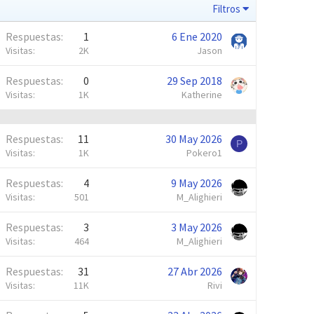
Filtros
Respuestas
1
6 Ene 2020
Visitas
2K
Jason
Respuestas
0
29 Sep 2018
Visitas
1K
Katherine
Respuestas
11
30 May 2026
P
Visitas
1K
Pokero1
Respuestas
4
9 May 2026
Visitas
501
M_Alighieri
Respuestas
3
3 May 2026
Visitas
464
M_Alighieri
Respuestas
31
27 Abr 2026
Visitas
11K
Rivi