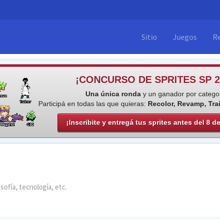
Sitio
Juegos
R
¡CONCURSO DE SPRITES SP 2
Una única ronda
y un ganador por categor
Participá en todas las que quieras:
Recolor, Revamp, Tra
¡Inscribite y entregá tus sprites antes del 8 d
osofía, tecnología, etc.