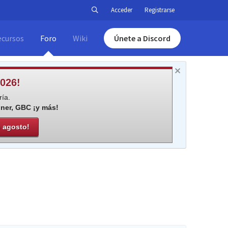
Acceder
Registrarse
ecursos
Foro
Wiki
Únete a Discord
026!
ía.
iner, GBC ¡y más!
e agosto!