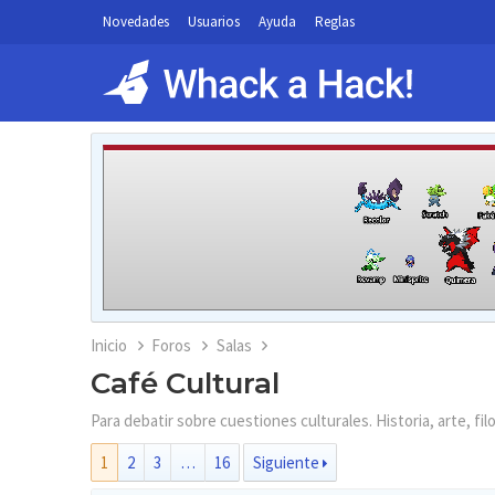
Novedades
Usuarios
Ayuda
Reglas
Inicio
Foros
Salas
Café Cultural
Para debatir sobre cuestiones culturales. Historia, arte, fil
1
2
3
…
16
Siguiente