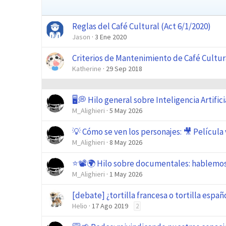
Reglas del Café Cultural (Act 6/1/2020)
Jason
3 Ene 2020
Criterios de Mantenimiento de Café Cultur
Katherine
29 Sep 2018
🖥️💭 Hilo general sobre Inteligencia Artific
M_Alighieri
5 May 2026
💡 Cómo se ven los personajes: 🎥 Película 
M_Alighieri
8 May 2026
⭐📽️🌍 Hilo sobre documentales: hablemo
M_Alighieri
1 May 2026
[debate] ¿tortilla francesa o tortilla españ
Helio
17 Ago 2019
2