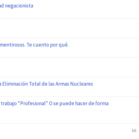
dad negacionista
o mentirosos. Te cuento por qué.
a Eliminación Total de las Armas Nucleares
 trabajo "Profesional" O se puede hacer de forma
E
n