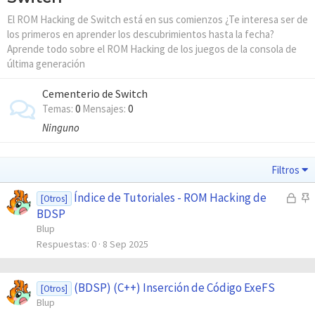
El ROM Hacking de Switch está en sus comienzos ¿Te interesa ser de
los primeros en aprender los descubrimientos hasta la fecha?
Aprende todo sobre el ROM Hacking de los juegos de la consola de
última generación
Cementerio de Switch
Temas
0
Mensajes
0
Ninguno
Filtros
Índice de Tutoriales - ROM Hacking de
C
A
[Otros]
e
n
BDSP
r
c
Blup
r
l
Respuestas
0
8 Sep 2025
a
a
d
d
(BDSP) (C++) Inserción de Código ExeFS
[Otros]
o
o
Blup