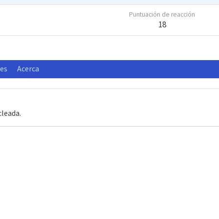
Puntuación de reacción
18
nes
Acerca
cleada.