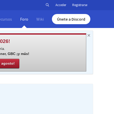
Acceder
Registrarse
ecursos
Foro
Wiki
Únete a Discord
026!
ía.
iner, GBC ¡y más!
e agosto!