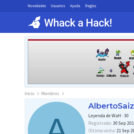
Novedades
Usuarios
Ayuda
Reglas
Inicio
Miembros
AlbertoSaiz
A
Leyenda de WaH
·
30
Registrado
30 Sep 20
Última visita
21 Sep 2