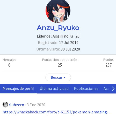
Anzu_Ryuko
Líder del Aogiri no Ki
·
26
Registrado
17 Jul 2019
Última visita
30 Jul 2020
Mensajes
Puntuación de reacción
Puntos
8
25
237
Buscar
Mensajes de perfil
Última actividad
Publicaciones
Acerca
Subzero
3 Ene 2020
https://whackahack.com/foro/t-61153/pokemon-amazing-