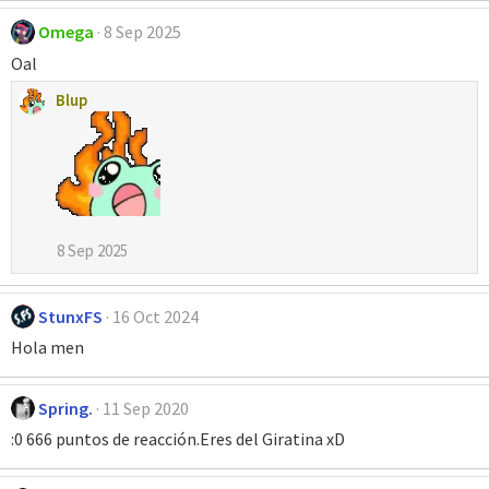
a
Omega
8 Sep 2025
c
c
Oal
i
o
Blup
n
e
s
:
8 Sep 2025
StunxFS
16 Oct 2024
Hola men
Spring.
11 Sep 2020
:0 666 puntos de reacción.Eres del Giratina xD