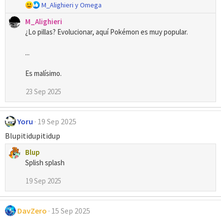
o
R
M_Alighieri
y
Omega
n
e
e
M_Alighieri
a
s
¿Lo pillas? Evolucionar, aquí Pokémon es muy popular.
c
:
c
i
...
o
n
Es malísimo.
e
s
23 Sep 2025
:
Yoru
19 Sep 2025
Blupitidupitidup
Blup
Splish splash
19 Sep 2025
DavZero
15 Sep 2025