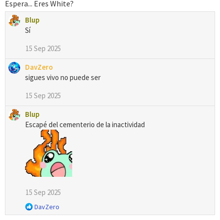
Espera... Eres White?
Blup
Sí
15 Sep 2025
DavZero
sigues vivo no puede ser
15 Sep 2025
Blup
Escapé del cementerio de la inactividad
15 Sep 2025
R
DavZero
e