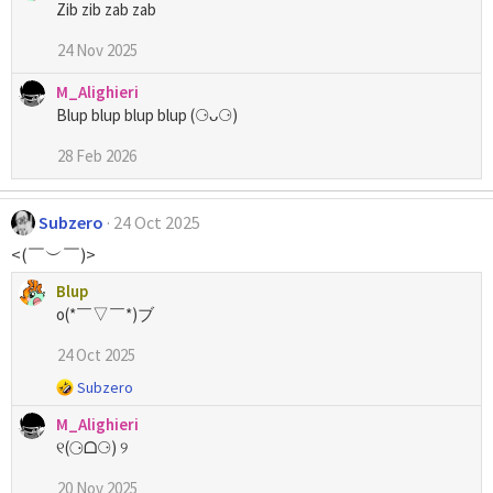
Zib zib zab zab
24 Nov 2025
M_Alighieri
Blup blup blup blup (⚆ᴗ⚆)
28 Feb 2026
Subzero
24 Oct 2025
<⁠(⁠￣⁠︶⁠￣⁠)⁠>
Blup
o(*￣▽￣*)ブ
24 Oct 2025
R
Subzero
e
M_Alighieri
a
୧(⚆ᗝ⚆) ୨
c
c
20 Nov 2025
i