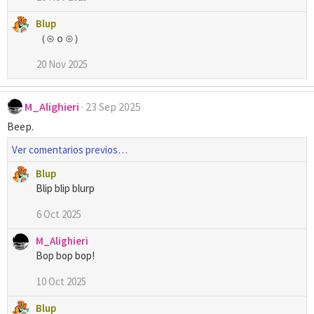
o
Blup
n
（⊙ｏ⊙）
e
s
20 Nov 2025
:
M_Alighieri
23 Sep 2025
Beep.
Ver comentarios previos…
Blup
Blip blip blurp
6 Oct 2025
M_Alighieri
Bop bop bop!
10 Oct 2025
Blup