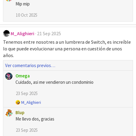
Mip mip
10 Oct 2025
M_Alighieri
21 Sep 2025
Tenemos entre nosotres a un lumbrera de Switch, es increíble
lo que puede evolucionar una persona en cuestión de unos
años.
Ver comentarios previos…
Omega
Cuidado, asi me vendieron un condominio
23 Sep 2025
R
M_Alighieri
e
Blup
a
Me llevo dos, gracias
c
c
23 Sep 2025
i