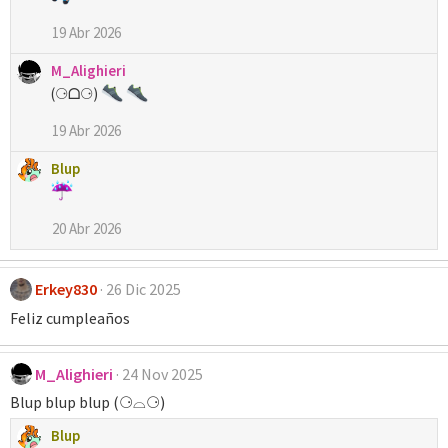
19 Abr 2026
M_Alighieri
(⚆ᗝ⚆)
19 Abr 2026
Blup
20 Abr 2026
Erkey830
26 Dic 2025
Feliz cumpleaños
M_Alighieri
24 Nov 2025
Blup blup blup (⚆⌓⚆)
Blup