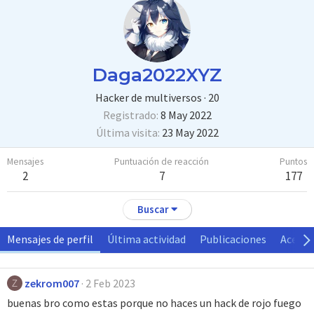
Daga2022XYZ
Hacker de multiversos
·
20
Registrado
8 May 2022
Última visita
23 May 2022
Mensajes
Puntuación de reacción
Puntos
2
7
177
Buscar
Mensajes de perfil
Última actividad
Publicaciones
Acerca
zekrom007
2 Feb 2023
Z
buenas bro como estas porque no haces un hack de rojo fuego