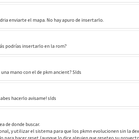
odria enviarte el mapa. No hay apuro de insertarlo.
ás podrías insertarlo en la rom?
 una mano con el de pkm ancient? Slds
sabes hacerlo avisame! slds
ea de donde buscar.
ional, y utilizar el sistema para que los pkmn evolucionen sin la dex
o para hacer reset (aunque lo dice alguien que reseteo su proyecto