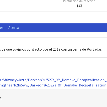
Puntuación de reacción
147
nes
Acerca
as de que tuvimos contacto por el 2019 con un tema de Portadas
ezr5f0wneywkzta/Darkeon%2527s_XY_Demake_Decapitalization_fi
/4mqtneerb2bi5ww/Darkeon%2527s_XY_Demake_Decapitalization_f
n.