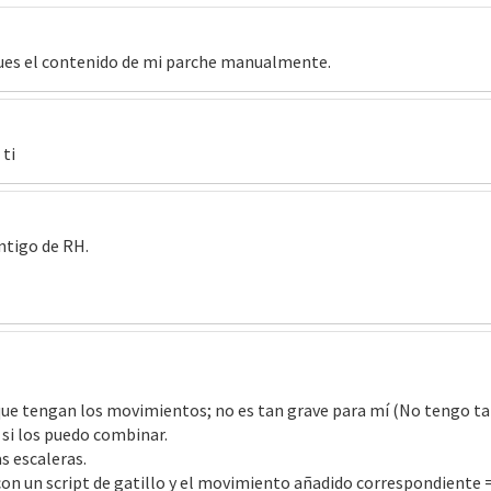
iques el contenido de mi parche manualmente.
 ti
ntigo de RH.
que tengan los movimientos; no es tan grave para mí (No tengo ta
 si los puedo combinar.
s escaleras.
 con un script de gatillo y el movimiento añadido correspondiente 