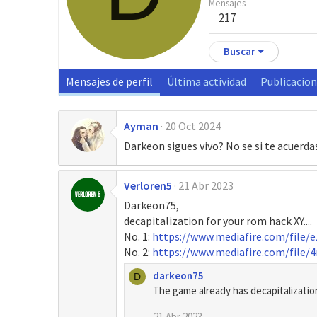
Mensajes
217
Buscar
Mensajes de perfil
Última actividad
Publicacio
Ayman
20 Oct 2024
Darkeon sigues vivo? No se si te acuerd
Verloren5
21 Abr 2023
Darkeon75,
decapitalization for your rom hack XY....
No. 1:
https://www.mediafire.com/file/
No. 2:
https://www.mediafire.com/file
darkeon75
D
The game already has decapitalizatio
21 Abr 2023