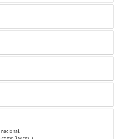
 nacional.
 como 3 veces. )