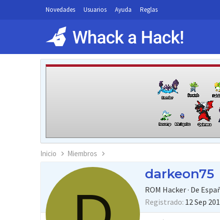
Novedades
Usuarios
Ayuda
Reglas
Inicio
Miembros
darkeon75
D
ROM Hacker
·
De
Espa
Registrado
12 Sep 20