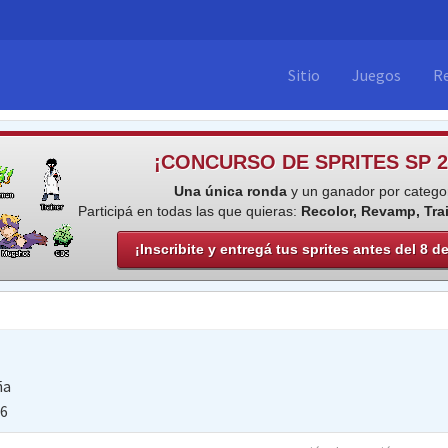
Sitio
Juegos
R
¡CONCURSO DE SPRITES SP 2
Una única ronda
y un ganador por categor
Participá en todas las que quieras:
Recolor, Revamp, Tra
¡Inscribite y entregá tus sprites antes del 8 d
ña
16