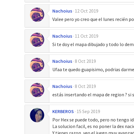
Nachoius
12 Oct 2019
Valee pero yo creo que el lunes recién p
Nachoius
11 Oct 2019
Si te doy el mapa dibujado y todo lo dem
Nachoius
8 Oct 2019
Ufaa te quedo guapisimo, podrias darme
Nachoius
8 Oct 2019
estás insertando el mapa de region ? si 
KERBEROS
15 Sep 2019
Por Hex se puede todo, pero no tengo id
La solucion facil, es no poner la dex nac
Y tienes razon, veo el juego muy avanzad