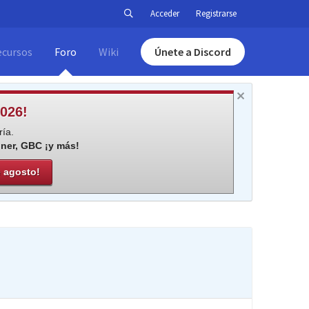
Acceder
Registrarse
ecursos
Foro
Wiki
Únete a Discord
026!
ía.
iner, GBC ¡y más!
e agosto!