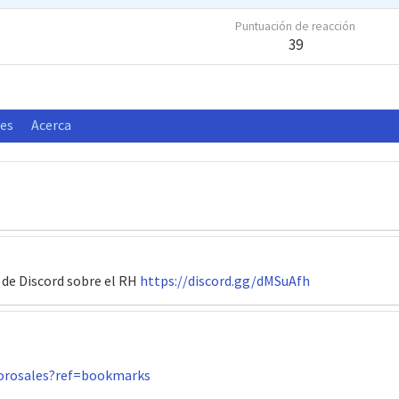
Puntuación de reacción
39
nes
Acerca
r de Discord sobre el RH
https://discord.gg/dMSuAfh
iorosales?ref=bookmarks