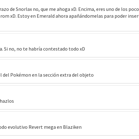
razo de Snorlax no, que me ahoga xD. Encima, eres uno de los poco
s rom xD. Estoy en Emerald ahora apañándomelas para poder insert
ta. Si no, no te habría contestado todo xD
 del Pokémon en la sección extra del objeto
e hazlos
odo evolutivo Revert mega en Blaziken