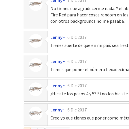
Lenny~
7 Dic 2017
No tienes que agradecerme nada. Y el ab
Fire Red para hacer cosas random en la
con otros backgrounds no me pasaba.
Lenny~
6 Dic 2017
Tienes suerte de que en mi país sea fies
Lenny~
6 Dic 2017
Tienes que poner el número hexadecimal
Lenny~
6 Dic 2017
¿Hiciste los pasos 4 y 5? Si no los hicist
Lenny~
6 Dic 2017
Creo yo que tienes que poner como mét