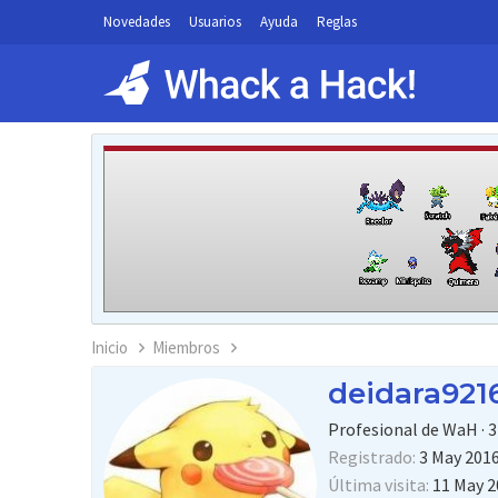
Novedades
Usuarios
Ayuda
Reglas
Inicio
Miembros
deidara921
Profesional de WaH
·
3
Registrado
3 May 201
Última visita
11 May 2