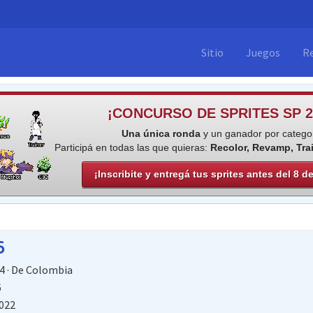
Sitio
Juegos
R
¡CONCURSO DE SPRITES SP 2
Una única ronda
y un ganador por categor
Participá en todas las que quieras:
Recolor, Revamp, Tra
¡Inscribite y entregá tus sprites antes del 8 d
6
4
·
De
Colombia
6
022