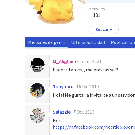
Mensajes
181
Buscar
Mensajes de perfil
Última actividad
Publicacio
M_Alighieri
17 Jul 2021
Buenas tardes, ¿me prestas sal?
Tobynaru
16 Dic 2019
Hola! Me gustaria invitarte a un servido
Salazzle
7 Oct 2019
Here
https://m.facebook.com/ricardoo.osor