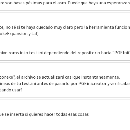
pphire son bases pésimas para el asm. Puede que haya una esperanza
te, no sé si te haya quedado muy claro pero la herramienta funcio
keExpansion y tal).
ivo roms.ini o test.ini dependiendo del repositorio hacia "PGEIniCrea
ator.exe", el archivo se actualizará casi que instantaneamente.
neas de tu test.ini antes de pasarlo por PGEinicreator y verificala
ntando usar?
e se inserta si quieres hacer todas esas cosas