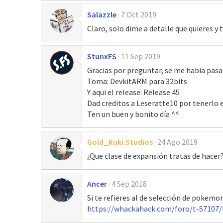
Salazzle
7 Oct 2019
Claro, solo dime a detalle que quieres y
StunxFS
11 Sep 2019
Gracias por preguntar, se me habia pasad
Toma: DevkitARM para 32bits
Y aqui el release: Release 45
Dad creditos a Leseratte10 por tenerlo 
Ten un buen y bonito día ^^
Gold_Ruki.Studios
24 Ago 2019
¿Que clase de expansión tratas de hacer
Ancer
4 Sep 2018
Si te refieres al de selección de pokemo
https://whackahack.com/foro/t-5710