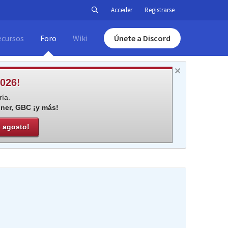
Acceder
Registrarse
ecursos
Foro
Wiki
Únete a Discord
026!
ía.
iner, GBC ¡y más!
e agosto!