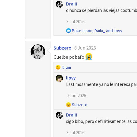
Draiii
a
q nunca se pierdan las viejas costum
c
c
3 Jul 2026
i
o
R
PokeJason
,
Daiki_
and
liovy
n
e
e
a
s
Subzero
8 Jun 2026
c
:
c
Guelbe pobafo
i
o
R
Draiii
n
e
e
liovy
a
s
Lastimosamente ya no le interesa par
c
:
c
9 Jun 2026
i
R
Subzero
o
e
n
Draiii
a
e
sigo bibo, pero definitivamente las 
c
s
c
:
3 Jul 2026
i