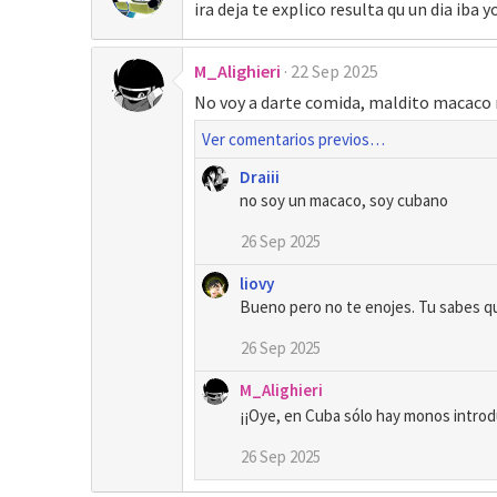
ira deja te explico resulta qu un dia iba 
M_Alighieri
22 Sep 2025
No voy a darte comida, maldito macaco
Ver comentarios previos…
Draiii
no soy un macaco, soy cubano
26 Sep 2025
liovy
Bueno pero no te enojes. Tu sabes qu
26 Sep 2025
M_Alighieri
¡¡Oye, en Cuba sólo hay monos introd
26 Sep 2025