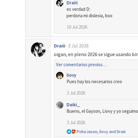
Draiii
es verdad D:
perdona mi dislexia, boo
10 Jul 2026
Draiii
3 Jul 2026
oigan, en pleno 2026 se sigue usando bi
Ver comentarios previos…
liovy
Pues hay los necesarios creo
3 Jul 2026
Daiki_
Bueno, el Gayson, Liovy y yo seguim
3 Jul 2026
R
PokeJason
,
liovy
and
Draiii
e