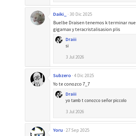
o
n
Daiki_
30 Dic 2025
e
s
Buelbe Draisen tenemos k terminar nu
:
gigamax y teracristalisasion plis
Draiii
si
3 Jul 2026
Subzero
4 Dic 2025
Yo te conozco 7_7
Draiii
yo tamb t conozco señor piccolo
3 Jul 2026
Yoru
27 Sep 2025