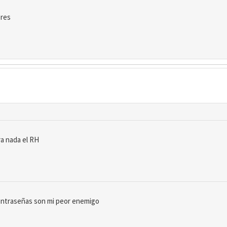
bres
a nada el RH
contraseñas son mi peor enemigo