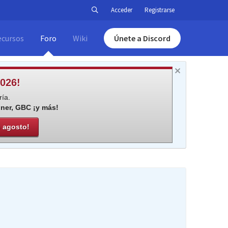
Acceder
Registrarse
ecursos
Foro
Wiki
Únete a Discord
026!
ía.
iner, GBC ¡y más!
e agosto!