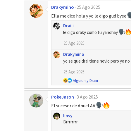
Drakymino
25 Ago 2025
Ella me dice hola y yo le digo gud byee
Draiii
le digo draky como tu yanohay
25 Ago 2025
Drakymino
yo se que drai tiene novio pero yo no
25 Ago 2025
R
Alguien
y
Draiii
e
a
PokeJason
3 Ago 2025
c
c
El sucesor de Anuel AA
i
o
liovy
n
Brrrrrrrr
e
s