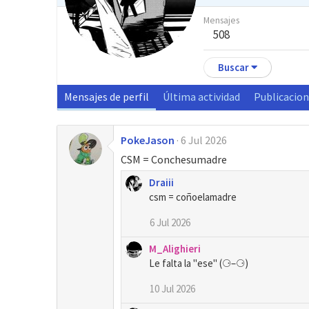
Mensajes
508
Buscar
Mensajes de perfil
Última actividad
Publicacio
PokeJason
6 Jul 2026
CSM = Conchesumadre
Draiii
csm = coñoelamadre
6 Jul 2026
M_Alighieri
Le falta la "ese" (⚆–⚆)
10 Jul 2026