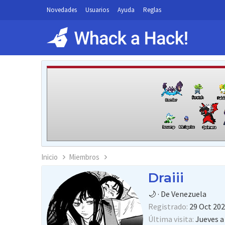
Novedades
Usuarios
Ayuda
Reglas
Inicio
Miembros
Draiii
🌙
·
De
Venezuela
Registrado
29 Oct 20
Última visita
Jueves a 