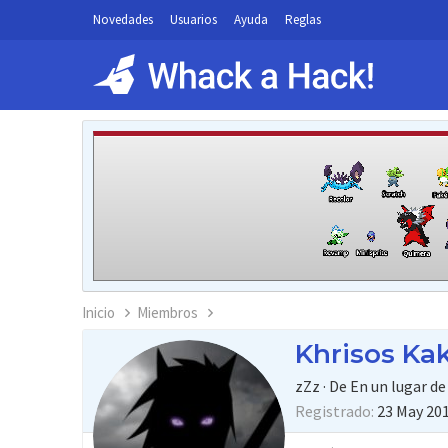
Novedades
Usuarios
Ayuda
Reglas
Inicio
Miembros
Khrisos Ka
zZz
·
De
En un lugar d
Registrado
23 May 20