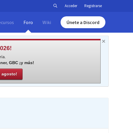
Acceder
Registrarse
ecursos
Foro
Wiki
Únete a Discord
026!
ía.
iner, GBC ¡y más!
e agosto!