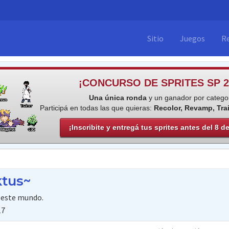
Sitio
Juegos
R
¡CONCURSO DE SPRITES SP 2
Una única ronda
y un ganador por categor
Participá en todas las que quieras:
Recolor, Revamp, Tra
¡Inscribite y entregá tus sprites antes del 8 d
ktus~
e este mundo.
17