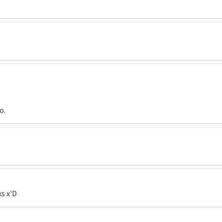
o.
s x'D