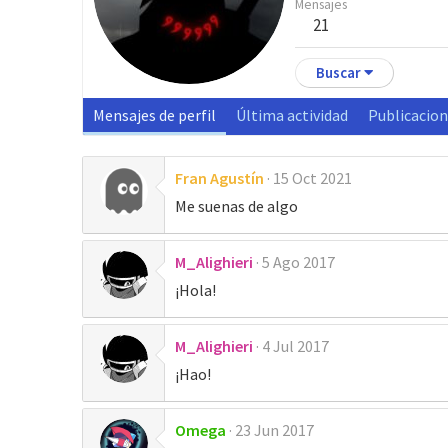
Mensajes
21
Buscar
Mensajes de perfil
Última actividad
Publicacio
Fran Agustín
15 Oct 2021
Me suenas de algo
M_Alighieri
5 Ago 2017
¡Hola!
M_Alighieri
4 Jul 2017
¡Hao!
Omega
23 Jun 2017