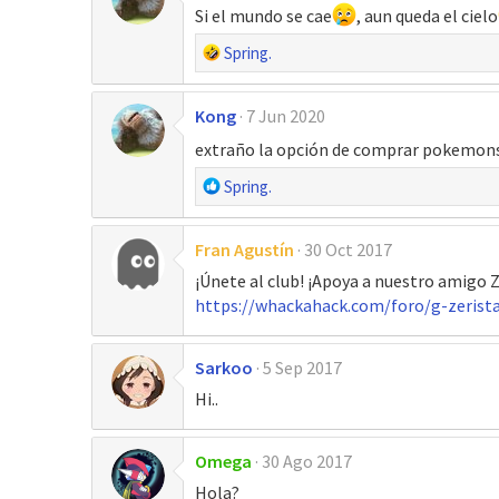
Si el mundo se cae
, aun queda el cielo
s
:
R
Spring.
e
a
Kong
7 Jun 2020
c
c
extraño la opción de comprar pokemon
i
R
Spring.
o
e
n
a
e
Fran Agustín
30 Oct 2017
c
s
c
¡Únete al club! ¡Apoya a nuestro amigo 
:
i
https://whackahack.com/foro/g-zerist
o
n
Sarkoo
5 Sep 2017
e
s
Hi..
:
Omega
30 Ago 2017
Hola?