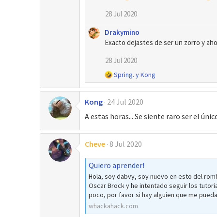
e
28 Jul 2020
s
:
Drakymino
Exacto dejastes de ser un zorro y ah
28 Jul 2020
R
Spring.
y
Kong
e
a
Kong
24 Jul 2020
c
c
A estas horas... Se siente raro ser el ún
i
o
n
Cheve
8 Jul 2020
e
s
Quiero aprender!
:
Hola, soy dabvy, soy nuevo en esto del romh
Oscar Brock y he intentado seguir los tutor
poco, por favor si hay alguien que me pueda 
whackahack.com