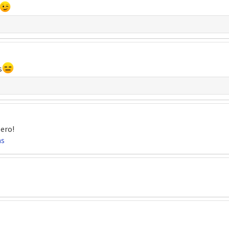
s
Zero!
as