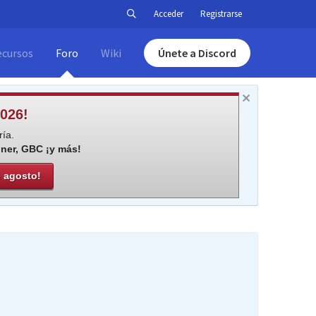
Acceder
Registrarse
ecursos
Foro
Wiki
Únete a Discord
026!
ía.
iner, GBC ¡y más!
e agosto!