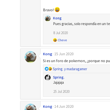
Bravo!
Kong
Pues gracias, solo respondía en un t
8 Jul 2020
R
Cheve
e
a
Kong
15 Jun 2020
c
c
Si es un foro de pokemon, ¿porque no 
i
o
R
Spring.
y
madaragamer
n
e
Spring.
e
a
s
Jajajaja
c
:
c
25 Jul 2020
i
o
n
Kong
14 Jun 2020
e