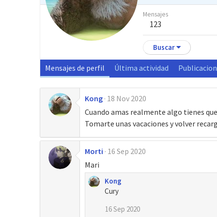
Mensajes
123
Buscar
Mensajes de perfil
Última actividad
Publicacio
Kong
18 Nov 2020
Cuando amas realmente algo tienes que.
Tomarte unas vacaciones y volver reca
Morti
16 Sep 2020
Mari
Kong
Cury
16 Sep 2020