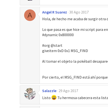
Angel R Suarez
30 Ago 2017
A
Hola, de hecho me acaba de surgir otra d
Lo que pasa es que hice mi script para e
#dynamic 0x800000
#org @start
giveitem 0xD 0x1 MSG_FIND
Al tomar el objeto la pokéball desaparec
Por cierto, el MSG_FIND está ahí porque 
Salazzle
29 Ago 2017
Listo
Tu hermosa cabecera esta lista,