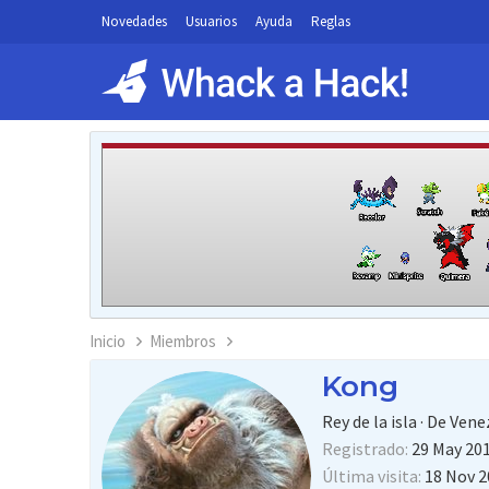
Novedades
Usuarios
Ayuda
Reglas
Inicio
Miembros
Kong
Rey de la isla
·
De
Vene
Registrado
29 May 20
Última visita
18 Nov 2