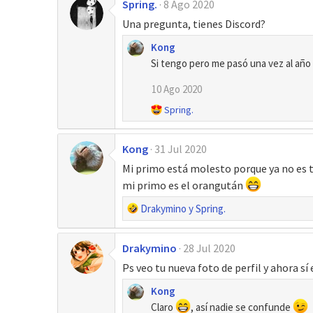
Spring.
8 Ago 2020
Una pregunta, tienes Discord?
Kong
Si tengo pero me pasó una vez al año 
10 Ago 2020
R
Spring.
e
a
Kong
31 Jul 2020
c
c
Mi primo está molesto porque ya no es t
i
mi primo es el orangután
o
n
R
Drakymino
y
Spring.
e
e
s
a
:
Drakymino
28 Jul 2020
c
c
Ps veo tu nueva foto de perfil y ahora sí
i
Kong
o
Claro
, así nadie se confunde
n