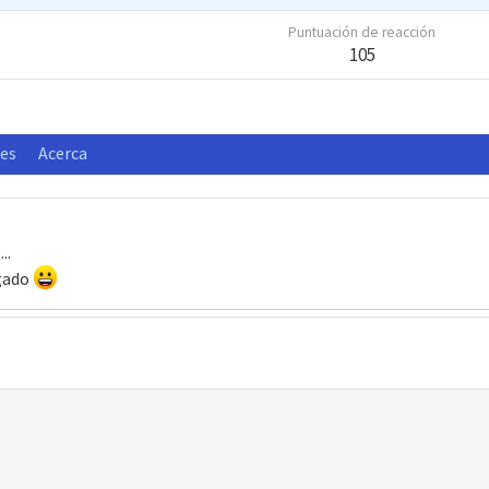
Puntuación de reacción
105
nes
Acerca
..
rgado