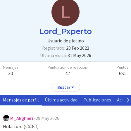
L
Lord_Pxperto
Usuario de platino
Registrado
28 Feb 2022
Última visita
31 May 2026
Mensajes
Puntuación de reacción
Puntos
30
47
681
Buscar
Mensajes de perfil
Última actividad
Publicaciones
Acerca
M_Alighieri
29 May 2026
Hola Lord (⚆ᗝ⚆)