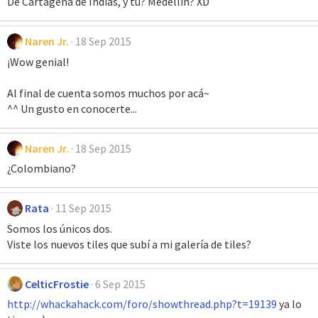
De Cartagena de Indias, y tu? Medellin? XD
Naren Jr.
18 Sep 2015
¡Wow genial!
Al final de cuenta somos muchos por acá~
^^ Un gusto en conocerte...
Naren Jr.
18 Sep 2015
¿Colombiano?
Rata
11 Sep 2015
Somos los únicos dos.
Viste los nuevos tiles que subí a mi galería de tiles?
CelticFrostie
6 Sep 2015
http://whackahack.com/foro/showthread.php?t=19139
ya lo