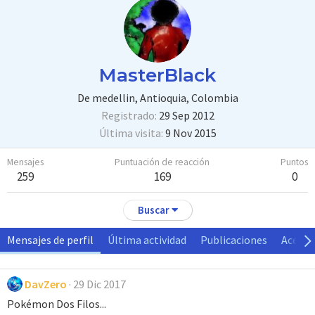
MasterBlack
De
medellin, Antioquia, Colombia
Registrado
29 Sep 2012
Última visita
9 Nov 2015
Mensajes
Puntuación de reacción
Puntos
259
169
0
Buscar
Mensajes de perfil
Última actividad
Publicaciones
Acerca
DavZero
29 Dic 2017
Pokémon Dos Filos...