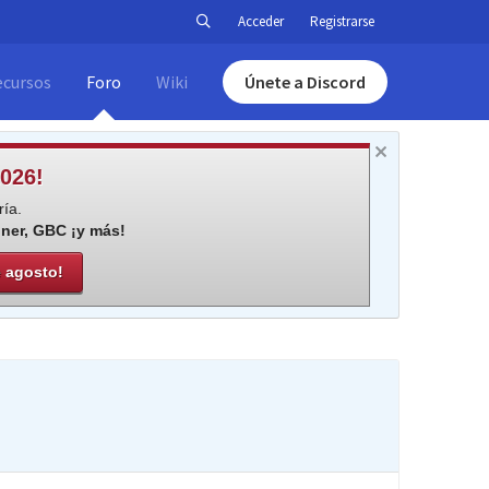
Acceder
Registrarse
ecursos
Foro
Wiki
Únete a Discord
026!
ía.
iner, GBC ¡y más!
e agosto!