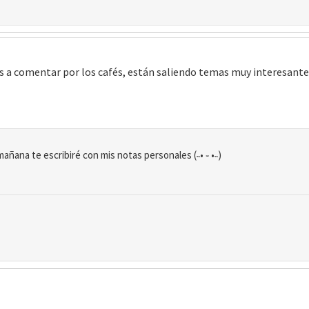
s a comentar por los cafés, están saliendo temas muy interesant
añana te escribiré con mis notas personales (˵• ֊ •˵)