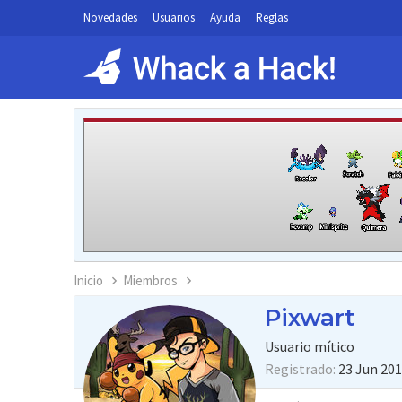
Novedades
Usuarios
Ayuda
Reglas
Inicio
Miembros
Pixwart
Usuario mítico
Registrado
23 Jun 20