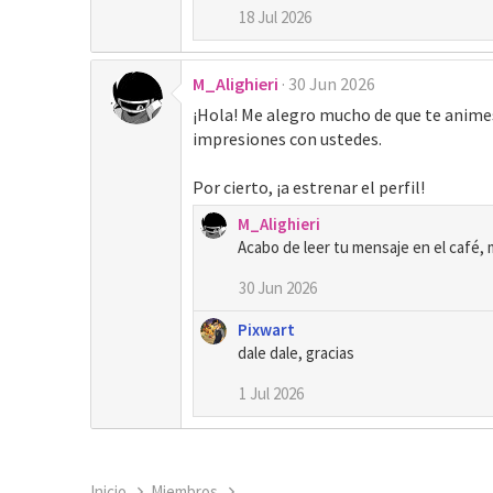
18 Jul 2026
i
o
n
M_Alighieri
e
30 Jun 2026
s
¡Hola! Me alegro mucho de que te anime
:
impresiones con ustedes.
Por cierto, ¡a estrenar el perfil!
M_Alighieri
Acabo de leer tu mensaje en el café, m
30 Jun 2026
Pixwart
dale dale, gracias
1 Jul 2026
Inicio
Miembros