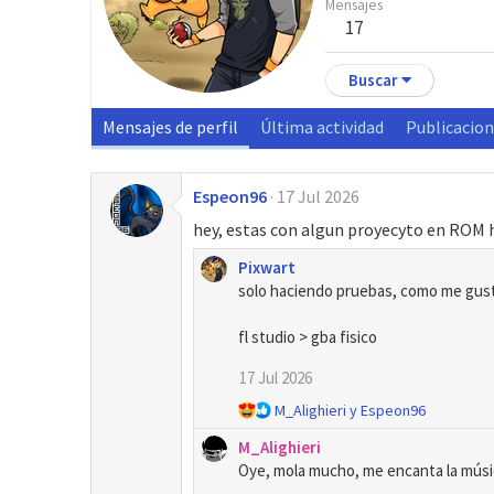
Mensajes
17
Buscar
Mensajes de perfil
Última actividad
Publicacio
Espeon96
17 Jul 2026
hey, estas con algun proyecyto en ROM
Pixwart
solo haciendo pruebas, como me gusta
fl studio > gba fisico
17 Jul 2026
R
M_Alighieri
y
Espeon96
e
M_Alighieri
a
Oye, mola mucho, me encanta la músi
c
c