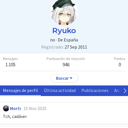
Ryuko
no
·
De
España
Registrado
27 Sep 2011
Mensajes
Puntuación de reacción
Puntos
1.105
946
0
Buscar
Mensajes de perfil
Última actividad
Publicaciones
Acerca
Morti
15 Nov 2025
Tch, cadáver