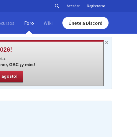
Acceder
Registrarse
ecursos
Foro
Wiki
Únete a Discord
026!
ía.
iner, GBC ¡y más!
e agosto!