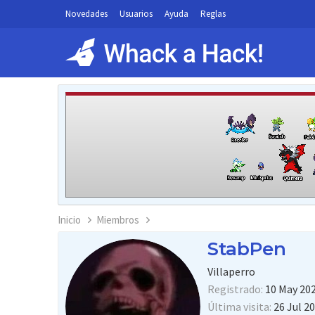
Novedades
Usuarios
Ayuda
Reglas
Inicio
Miembros
StabPen
Villaperro
Registrado
10 May 20
Última visita
26 Jul 2