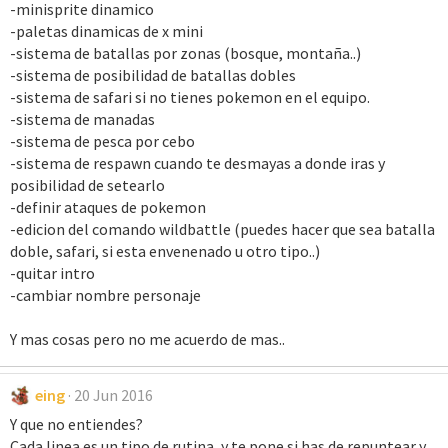
-minisprite dinamico
-paletas dinamicas de x mini
-sistema de batallas por zonas (bosque, montaña..)
-sistema de posibilidad de batallas dobles
-sistema de safari si no tienes pokemon en el equipo.
-sistema de manadas
-sistema de pesca por cebo
-sistema de respawn cuando te desmayas a donde iras y
posibilidad de setearlo
-definir ataques de pokemon
-edicion del comando wildbattle (puedes hacer que sea batalla
doble, safari, si esta envenenado u otro tipo..)
-quitar intro
-cambiar nombre personaje
Y mas cosas pero no me acuerdo de mas..
eing
20 Jun 2016
Y que no entiendes?
Cada linea es un tipo de rutina, y te pone si has de repuntear y