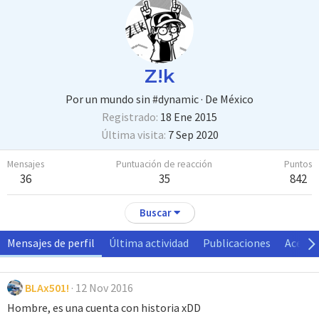
Z!k
Por un mundo sin #dynamic
·
De
México
Registrado
18 Ene 2015
Última visita
7 Sep 2020
Mensajes
Puntuación de reacción
Puntos
36
35
842
Buscar
Mensajes de perfil
Última actividad
Publicaciones
Acerca
BLAx501!
12 Nov 2016
Hombre, es una cuenta con historia xDD