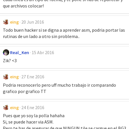
que archivos colocar!
eing
20 Jun 2016
Todo buen hacker si se digna a aprender asm, podria portar las
rutinas de un lado a otro sin problema..
Real_Ken
15 Abr 2016
Zik? <3
eing
27 Ene 2016
Podria reconocerlo pero uff mucho trabajo ir comparando
grafico por grafico TT
eing
24 Ene 2016
Pues que yo soy la polla hahaha
Si, se puede hacer via ASM.
Pero te has de asegurar de que NINGUN tile se cargue en el BG3