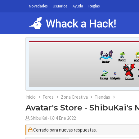
Novedades
Usuarios
Ayuda
Reglas
Inicio
Foros
Zona Creativa
Tiendas
Avatar's Store - ShibuKai's 
A
F
ShibuKai
4 Ene 2022
u
e
Cerrado para nuevas respuestas.
t
c
o
h