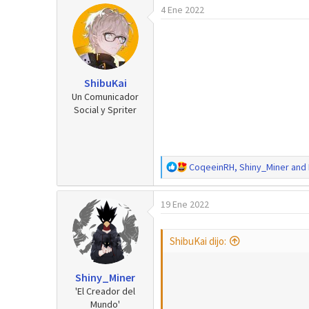
4 Ene 2022
r
a
d
e
i
n
ShibuKai
i
Un Comunicador
c
Social y Spriter
i
o
R
CoqeeinRH
,
Shiny_Miner
and
e
a
19 Ene 2022
c
c
i
ShibuKai dijo:
o
n
e
Shiny_Miner
s
'El Creador del
:
Mundo'