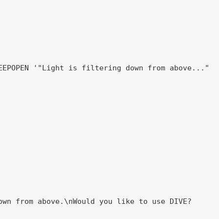
EEPOPEN '"Light is filtering down from above..."

own from above.\nWould you like to use DIVE?
