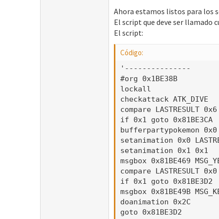
Ahora estamos listos para los sc
El script que deve ser llamado 
El script:
Código:
'---------------

#org 0x1BE38B

lockall

checkattack ATK_DIVE

compare LASTRESULT 0x6

if 0x1 goto 0x81BE3CA

bufferpartypokemon 0x0 
setanimation 0x0 LASTRE
setanimation 0x1 0x1

msgbox 0x81BE469 MSG_Y
compare LASTRESULT 0x0

if 0x1 goto 0x81BE3D2

msgbox 0x81BE49B MSG_K
doanimation 0x2C

goto 0x81BE3D2
