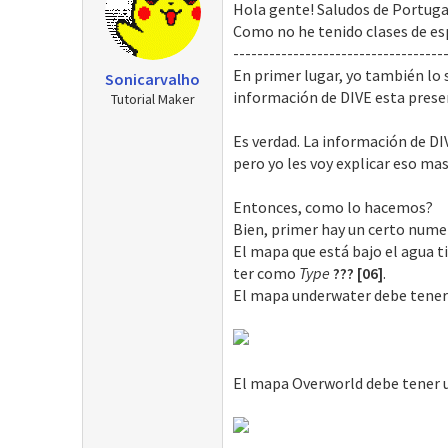
Hola gente! Saludos de Portuga
r
a
Como no he tenido clases de esp
d
-----------------------------------
e
En primer lugar, yo también lo 
Sonicarvalho
i
información de DIVE esta prese
Tutorial Maker
n
i
Es verdad. La información de DI
c
i
pero yo les voy explicar eso ma
o
Entonces, como lo hacemos?
Bien, primer hay un certo numer
El mapa que está bajo el agua 
ter como
Type
??? [06]
.
El mapa underwater debe tener
El mapa Overworld debe tener u