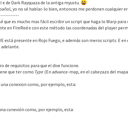
l e de Dark Rayquaza de la antiga myustu.
añol, yo no sé hablar-lo bien, entonces me perdonen cualquier err
------------
sé que es mucho mas fácil escribir un script que haga lo Warp par
nte en FireRed e con este método las coordenadas del player perm
VE está presente en Rojo Fuego, e además son meros scripts. E en 
s adelante.
o de requisitos para que el dive funcione.
tiene que ter como
Type
(En advance-map, en el cabezazo del map
 una conexion como, por ejemplo, esta:
na conexión como, por ejemplo, esta: