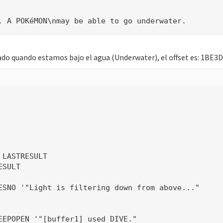
. A POKéMON\nmay be able to go underwater.
ado quando estamos bajo el agua (Underwater), el offset es: 1BE3D4 
LASTRESULT

SULT

ESNO '"Light is filtering down from above..."

EEPOPEN '"[buffer1] used DIVE."
