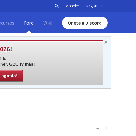
Acceder
Registrarse
ecursos
Foro
Wiki
Únete a Discord
026!
ía.
iner, GBC ¡y más!
e agosto!
#1