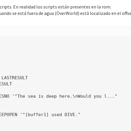
ripts. En realidad los scripts están presentes en la rom.
cuando se está fuera de agua (OverWorld) está localizado en el off
LASTRESULT

SULT

ESNO '"The sea is deep here.\nWould you l..."

EEPOPEN '"[buffer1] used DIVE."
