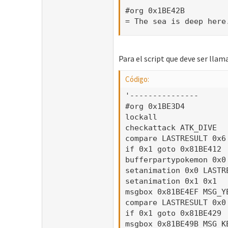
#org 0x1BE42B

= The sea is deep here
Para el script que deve ser llam
Código:
'---------------

#org 0x1BE3D4

lockall

checkattack ATK_DIVE

compare LASTRESULT 0x6

if 0x1 goto 0x81BE412

bufferpartypokemon 0x0 
setanimation 0x0 LASTRE
setanimation 0x1 0x1

msgbox 0x81BE4EF MSG_Y
compare LASTRESULT 0x0

if 0x1 goto 0x81BE429

msgbox 0x81BE49B MSG_K