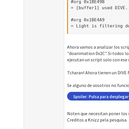
#org 0x1BE49B

= [buffer1] used DIVE.

#org 0x1BE4A9

= Light is filtering d
Ahora vamos a analizar los scri
"doanimation 0x2C". Si todos lo
ejecutan un script solo con ese
Tcharan! Ahora tienen un DIVE 
Se alguno de vosotros no funcio
Spoiler:
Pulsa para desplegar
Noten que necesitan poner los s
Creditos a Knizz pela pesquisa.