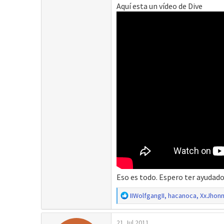
Aquí esta un vídeo de Dive
Eso es todo. Espero ter ayudad
R
IIWolfgangII
,
hacanoca
,
XxJhon
e
a
21 Jul 2011
c