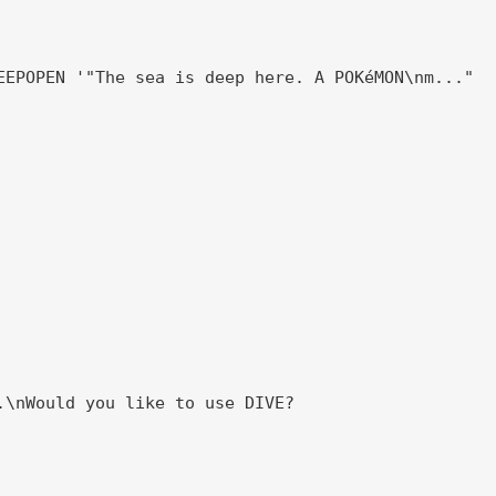
EEPOPEN '"The sea is deep here. A POKéMON\nm..."

.\nWould you like to use DIVE?
