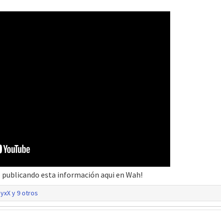
o publicando esta información aqui en Wah!
nyxX
y 9 otros