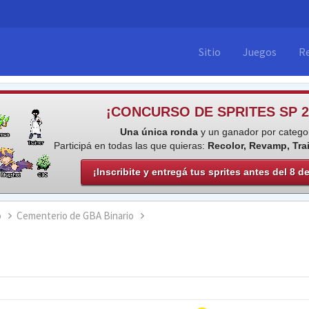
Sitio
Juegos
R
¡CONCURSO DE SPRITES SP 2
Una única ronda
y un ganador por categor
Participá en todas las que quieras:
Recolor, Revamp, Tra
¡Inscribite y entregá tus sprites antes del 8 d
o
Cementerio de GBA Binario