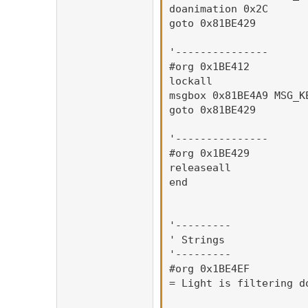
doanimation 0x2C

goto 0x81BE429

'---------------

#org 0x1BE412

lockall

msgbox 0x81BE4A9 MSG_K
goto 0x81BE429

'---------------

#org 0x1BE429

releaseall

end

'---------

' Strings

'---------

#org 0x1BE4EF

= Light is filtering d