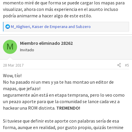
momento miré de que forma se puede cargar los mapas para
visualizar, ahora con más experiencia en el asunto incluso
podría animarme a hacer algo de este estilo.
R
M_Alighieri
,
Kaiser de Emperana
and
Subzero
e
a
Miembro eliminado 28262
c
M
c
Invitado
i
o
28 Mar 2017
#5
n
e
Wow, tío!
s
No ha pasado ni un mes y ya te has montao un editor de
:
mapas, que jefazo!
seguramente aún está en etapa temprana, pero lo veo como
un peazo aporte para que la comunidad se lance cada vez a
hackear una ROM distinta.
TREMENDO!
Si tuviese que definir este aporte con palabras sería de esa
forma, aunque en realidad, por gusto propio, quizás termine