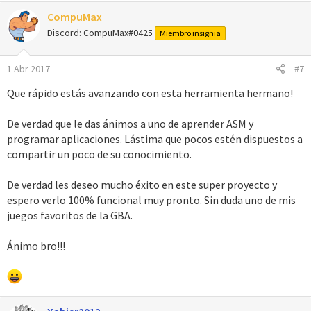
a
CompuMax
c
c
Discord: CompuMax#0425
Miembro insignia
i
o
1 Abr 2017
#7
n
e
Que rápido estás avanzando con esta herramienta hermano!
s
:
De verdad que le das ánimos a uno de aprender ASM y
programar aplicaciones. Lástima que pocos estén dispuestos a
compartir un poco de su conocimiento.
De verdad les deseo mucho éxito en este super proyecto y
espero verlo 100% funcional muy pronto. Sin duda uno de mis
juegos favoritos de la GBA.
Ánimo bro!!!