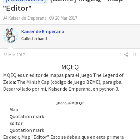
"Editor"
A
F
Kaiser de Emperana
28 Mar 2017
u
e
t
c
Kaiser de Emperana
o
h
Called in hand
r
a
d
28 Mar 2017
#1
e
i
MQEQ
n
MQEQ es un editor de mapas para el juego The Legend of
i
Zelda: The Minish Cap (código de juego BZME), para gba.
c
Desarrollado por mí, Kaiser de Emperana, en python 3.
i
o
¿Por qué MQEQ?
M
ap
Q
uotation mark
E
ditor
Q
uotation mark​
Es decir, Map "Editor". Esto se debe a que en esta primera