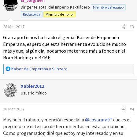
c
Dirigente Total del Imperio Kaktiácero
Miembro del equipo
i
Redactor/a
Miembro de honor
o
n
28 Mar 2017
#3
e
s
Gran aporte nos ha traido el genial Kaiser de
Empanada
:
Emperana, espero que esta herramienta evolucione mucho
más y que, algún día, podamos meternos más a fondo en el
Rom Hacking en BZME.
R
Kaiser de Emperana
y
Subzero
e
a
Xabier2012
c
c
Usuario mítico
i
o
28 Mar 2017
#4
n
e
Muy buen trabajo, y mención especial a
@cosarara97
que es el
s
precursor de este tipo de herramientas en esta comunidad.
:
Como programador, diré que estoy muy interesado y en su