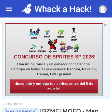
¡CONCURSO DE SPRITES SP 2026!
Una única ronda
y un ganador por categoría.
Participá en todas las que quieras:
Recolor, Revamp,
Trainer, GBC ¡y más!
¡Inscribite y entregá tus sprites antes del 8 de
agosto!
GBA Binario
[BZME] MQEQ - Map
[Herramienta]