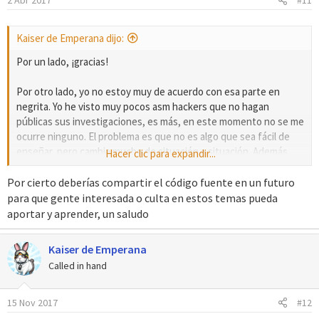
2 Abr 2017
#11
Kaiser de Emperana dijo:
Por un lado, ¡gracias!
Por otro lado, yo no estoy muy de acuerdo con esa parte en
negrita. Yo he visto muy pocos asm hackers que no hagan
públicas sus investigaciones, es más, en este momento no se me
ocurre ninguno. El problema es que no es algo que sea fácil de
enseñar, pero cambia mucho de situación a situación. Además
Hacer clic para expandir...
que por alguna razón la gente no suele postear dudas con
respecto a esto, salvo algunas excepciones como "¿Cómo puedo
Por cierto deberías compartir el código fuente en un futuro
hacer que los pokemon tengan 5 ataques?". Lo que es imposible
para que gente interesada o culta en estos temas pueda
de responder sin hacerlo primero xD
aportar y aprender, un saludo
Comprender el asm no es algo tan complicado, (lo que es si lo es,
es hacer locuras como las que hacen Touched, DizzyEgg, FBI
Kaiser de Emperana
Agent y los otros monstruos que hay en pokecommunity).
Called in hand
Si la gente empieza a mirar más el tema y postear sus dudas para
que quede registro de las mismas, la comunidad avanzaría mucho
mas.
15 Nov 2017
#12