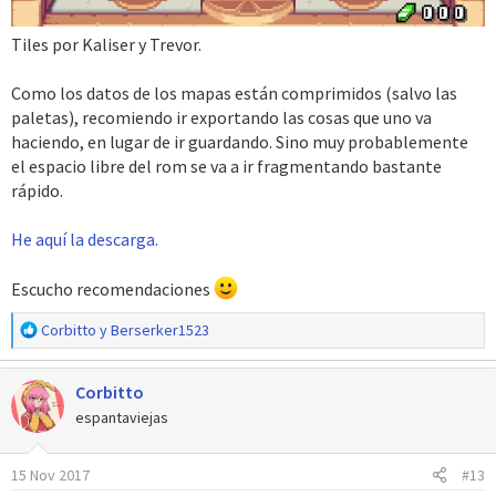
Tiles por Kaliser y Trevor.
Como los datos de los mapas están comprimidos (salvo las
paletas), recomiendo ir exportando las cosas que uno va
haciendo, en lugar de ir guardando. Sino muy probablemente
el espacio libre del rom se va a ir fragmentando bastante
rápido.
He aquí la descarga.
Escucho recomendaciones
R
Corbitto
y
Berserker1523
e
a
Corbitto
c
c
espantaviejas
i
o
15 Nov 2017
#13
n