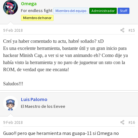
Omega
c
c
For endless fight
Miembro del equipo
Administrador
Staff
i
Miembro de honor
o
n
9 Feb 2018
#15
e
s
Creí ya haber comentado tu actu, habré soñado? xD
:
Es una excelente herramienta, bastante útil y un gran inicio para
hackear Minish Cap, a ver si se van animando eh? Como dije ya
había visto la herramienta y no paro de juguetear un rato con la
ROM, de verdad que me encanta!
Saludos!!!
Luis Palomo
El Maestro de los Eevee
9 Feb 2018
#16
Guao!! pero que heramienta mas guapa-11 si Ωmega no