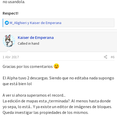
no usandola.
Respect!
R
M_Alighieri
y
Kaiser de Emperana
e
a
Kaiser de Emperana
c
c
Called in hand
i
o
1 Abr 2017
#6
n
e
Gracias por los comentarios
s
:
El Alpha tuvo 2 descargas. Siendo que no editaba nada supongo
que está bien lol
A ver si ahora superamos el record...
La edición de mapas esta ¿terminada?. Al menos hasta donde
yo sepa, lo está... Y ya existe un editor de imágenes de bloques.
Queda investigar las propiedades de los mismos.