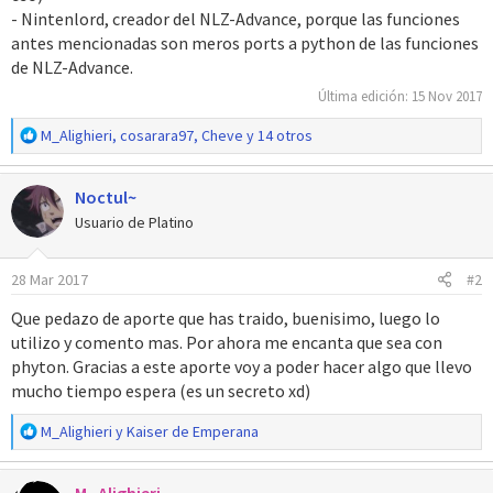
- Nintenlord, creador del NLZ-Advance, porque las funciones
antes mencionadas son meros ports a python de las funciones
de NLZ-Advance.
Última edición:
15 Nov 2017
R
M_Alighieri
,
cosarara97
,
Cheve
y 14 otros
e
a
Noctul~
c
c
Usuario de Platino
i
o
28 Mar 2017
#2
n
e
Que pedazo de aporte que has traido, buenisimo, luego lo
s
utilizo y comento mas. Por ahora me encanta que sea con
:
phyton. Gracias a este aporte voy a poder hacer algo que llevo
mucho tiempo espera (es un secreto xd)
R
M_Alighieri
y
Kaiser de Emperana
e
a
M_Alighieri
c