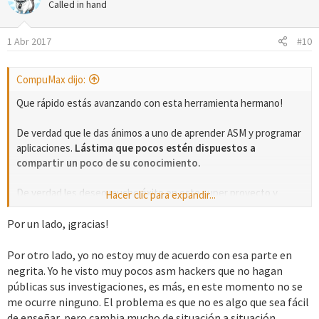
Called in hand
1 Abr 2017
#10
CompuMax dijo:
Que rápido estás avanzando con esta herramienta hermano!
De verdad que le das ánimos a uno de aprender ASM y programar
aplicaciones.
Lástima que pocos estén dispuestos a
compartir un poco de su conocimiento.
De verdad les deseo mucho éxito en este super proyecto y
Hacer clic para expandir...
espero verlo 100% funcional muy pronto. Sin duda uno de mis
juegos favoritos de la GBA.
Por un lado, ¡gracias!
Ánimo bro!!!
Por otro lado, yo no estoy muy de acuerdo con esa parte en
negrita. Yo he visto muy pocos asm hackers que no hagan
públicas sus investigaciones, es más, en este momento no se
me ocurre ninguno. El problema es que no es algo que sea fácil
de enseñar, pero cambia mucho de situación a situación.