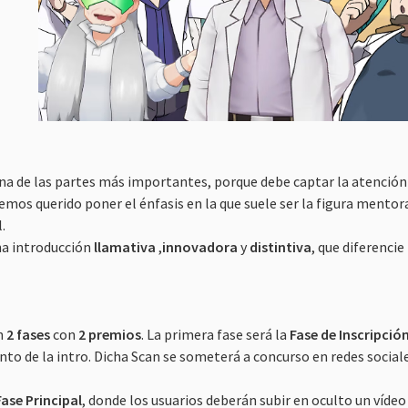
una de las partes más importantes, porque debe captar la atención d
emos querido poner el énfasis en la que suele ser la figura mento
.
na introducción
llamativa
,
innovadora
y
distintiva
, que diferencie
en
2 fases
con
2 premios
. La primera fase será la
Fase de Inscripció
to de la intro. Dicha Scan se someterá a concurso en redes social
Fase Principal
, donde los usuarios deberán subir en oculto un vídeo 