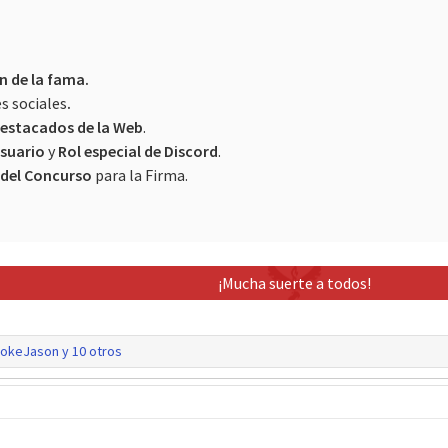
n de la fama.
s sociales
.
Destacados de la Web
.
Usuario
y
Rol especial de Discord
.
 del Concurso
para la Firma.
¡Mucha suerte a todos!
okeJason
y 10 otros