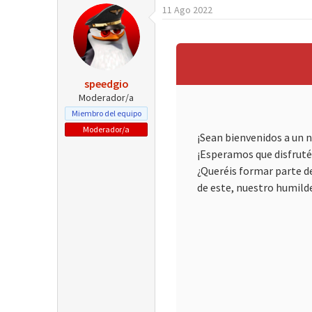
11 Ago 2022
r
a
d
e
i
n
speedgio
i
Moderador/a
c
i
Miembro del equipo
o
Moderador/a
¡Sean bienvenidos a un 
¡Esperamos que disfruté
¿Queréis formar parte d
de este, nuestro humilde