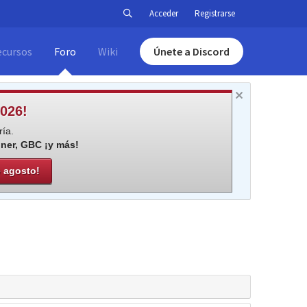
Acceder
Registrarse
ecursos
Foro
Wiki
Únete a Discord
026!
ía.
iner, GBC ¡y más!
e agosto!