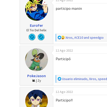
c
c
participo manin
i
o
n
e
EuroFer
s
El Tio Del helix
:
R
Xiros
,
ACE10
and
speedgio
e
a
12 Ago 2022
c
c
Participó
i
o
n
e
PokeJason
s
R
Usuario eliminado
,
Xiros
,
speed
🐌 | Zy
:
e
a
12 Ago 2022
c
c
Participo!!
i
o