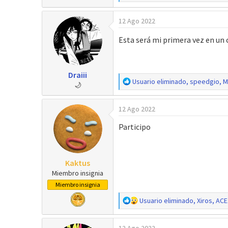
e
a
12 Ago 2022
c
c
Esta será mi primera vez en un 
i
o
n
e
Draiii
s
R
Usuario eliminado
,
speedgio
,
M
🌙
:
e
a
12 Ago 2022
c
c
Participo
i
o
n
e
Kaktus
s
Miembro insignia
:
Miembro insignia
R
Usuario eliminado
,
Xiros
,
ACE
e
a
12 Ago 2022