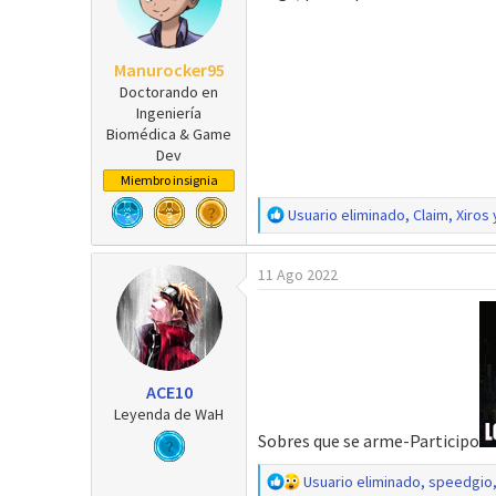
o
n
e
Manurocker95
s
Doctorando en
:
Ingeniería
Biomédica & Game
Dev
Miembro insignia
R
Usuario eliminado
,
Claim
,
Xiros
e
a
11 Ago 2022
c
c
i
o
n
e
ACE10
s
Leyenda de WaH
:
Sobres que se arme-Participo
R
Usuario eliminado
,
speedgio