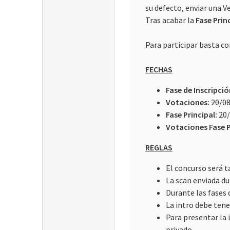
su defecto, enviar una V
Tras acabar la
Fase Prin
Para participar basta c
FECHAS
Fase de Inscripci
Votaciones:
20/08
Fase Principal:
20/
Votaciones Fase P
REGLAS
El concurso será 
La scan enviada du
Durante las fases
La intro debe ten
Para presentar la 
privado.