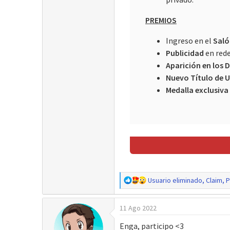
PREMIOS
Ingreso en el
Saló
Publicidad
en rede
Aparición en los 
Nuevo Título de 
Medalla exclusiva
R
Usuario eliminado
,
Claim
,
P
e
a
11 Ago 2022
c
c
Enga, participo <3
i