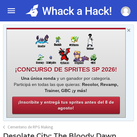
¡CONCURSO DE SPRITES SP 2026!
Una única ronda
y un ganador por categoría.
Participá en todas las que quieras:
Recolor, Revamp,
Trainer, GBC ¡y más!
¡Inscribite y entregá tus sprites antes del 8 de
agosto!
Cementerio de RPG Making
Desolate City: The Bloody Dawn