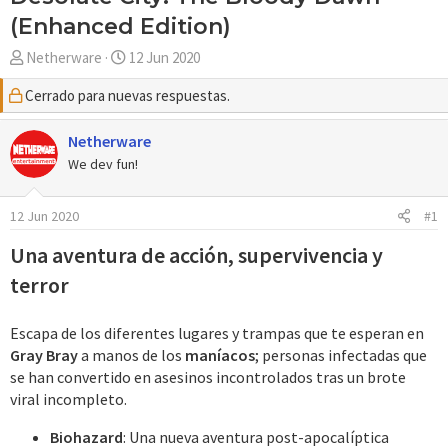
(Enhanced Edition)
A
F
Netherware
12 Jun 2020
u
e
Cerrado para nuevas respuestas.
t
c
o
h
r
Netherware
a
d
We dev fun!
e
i
12 Jun 2020
#1
n
i
Una aventura de acción, supervivencia y
c
terror
i
o
Escapa de los diferentes lugares y trampas que te esperan en
Gray Bray
a manos de los
maníacos
; personas infectadas que
se han convertido en asesinos incontrolados tras un brote
viral incompleto.
Biohazard
: Una nueva aventura post-apocalíptica