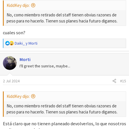
s
KiddKey dijo:
:
No, como miembro retirado del staff tienen obvias razones de
peso para no hacerlo. Tienen sus planes hacia futuro digamos.
cuales son?
R
Daiki_
y
Morti
e
a
Morti
c
c
I'll greet the sunrise, maybe...
i
o
2 Jul 2024
#15
n
e
s
KiddKey dijo:
:
No, como miembro retirado del staff tienen obvias razones de
peso para no hacerlo. Tienen sus planes hacia futuro digamos.
Está claro que no tienen planeado devolverlos, lo que nosotros