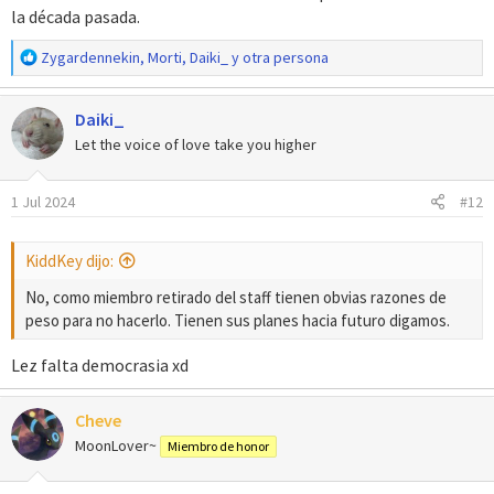
la década pasada.
R
Zygardennekin
,
Morti
,
Daiki_
y otra persona
e
a
Daiki_
c
c
Let the voice of love take you higher
i
o
1 Jul 2024
#12
n
e
s
KiddKey dijo:
:
No, como miembro retirado del staff tienen obvias razones de
peso para no hacerlo. Tienen sus planes hacia futuro digamos.
Lez falta democrasia xd
Cheve
MoonLover~
Miembro de honor