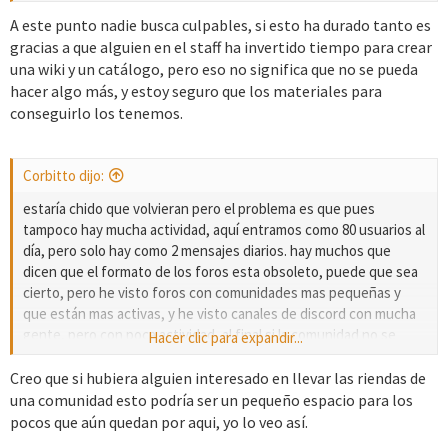
desinteresadamente esté pagando el dominio. Otros no lo
hubiesen hecho. En mi caso ya ni entro, solo a veces y por
A este punto nadie busca culpables, si esto ha durado tanto es
curiosidad. Es la realidad de la vida.
gracias a que alguien en el staff ha invertido tiempo para crear
una wiki y un catálogo, pero eso no significa que no se pueda
hacer algo más, y estoy seguro que los materiales para
conseguirlo los tenemos.
Corbitto dijo:
estaría chido que volvieran pero el problema es que pues
tampoco hay mucha actividad, aquí entramos como 80 usuarios al
día, pero solo hay como 2 mensajes diarios. hay muchos que
dicen que el formato de los foros esta obsoleto, puede que sea
cierto, pero he visto foros con comunidades mas pequeñas y
que están mas activas, y he visto canales de discord con mucha
gente, pero con poca actividad, al final si la comunidad no se
Hacer clic para expandir...
administra bien, pues decae en actividad, sin importar si es una
cuenta de X, una pagina o grupo de facebook, una cuenta de
Creo que si hubiera alguien interesado en llevar las riendas de
instagram o un canal de youtube (y en estas es peor por que
una comunidad esto podría ser un pequeño espacio para los
existe un algoritmo que no perdona).
pocos que aún quedan por aqui, yo lo veo así.
el punto es que no va a servir de nada abrir de nuevo las salas si a