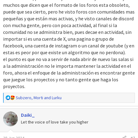
muchos que dicen que el formato de los foros esta obsoleto,
puede que sea cierto, pero he visto foros con comunidades mas
pequeñas y que están mas activas, y he visto canales de discord
con mucha gente, pero con poca actividad, al final si la
comunidad no se administra bien, pues decae en actividad, sin
importar si es una cuenta de X, una pagina o grupo de
facebook, una cuenta de instagram o un canal de youtube (y en
estas es peor por que existe un algoritmo que no perdona).
el punto es que no va a servir de nada abrir de nuevo las salas si
a la administración no le importa mantener la actividad en el
foro, ahora el enfoque de la administración es encontrar gente
que juegue los proyectos y no tanto gente que haga los
proyectos.
R
Subzero
,
Morti
and
Lurku
e
a
Daiki_
c
c
Let the voice of love take you higher
i
o
28 Jun 2024
#7