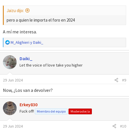
la administración no le importa mantener la actividad en el foro,
ahora el enfoque de la administración es encontrar gente que
Jaizu dijo:
juegue los proyectos y no tanto gente que haga los proyectos.
pero a quien le importa el foro en 2024
A mí me interesa.
R
M_Alighieri
y
Daiki_
e
a
Daiki_
c
c
Let the voice of love take you higher
i
o
29 Jun 2024
#9
n
e
Now, ¿Los van a devolver?
s
:
Erkey830
Fuck off!
Miembro del equipo
Moderador/a
29 Jun 2024
#10