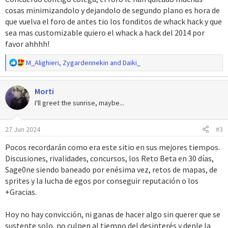
s
cosas minimizandolo y dejandolo de segundo plano es hora de
:
que vuelva el foro de antes tio los fonditos de whack hack y que
sea mas customizable quiero el whack a hack del 2014 por
favor ahhhh!
R
M_Alighieri
,
Zygardennekin
and
Daiki_
e
a
Morti
c
c
I'll greet the sunrise, maybe...
i
o
27 Jun 2024
#3
n
e
Pocos recordarán como era este sitio en sus mejores tiempos.
s
Discusiones, rivalidades, concursos, los Reto Beta en 30 días,
:
Sage0ne siendo baneado por enésima vez, retos de mapas, de
sprites y la lucha de egos por conseguir reputación o los
+Gracias.
Hoy no hay convicción, ni ganas de hacer algo sin querer que se
sustente solo, no culpen al tiempo del desinterés y denle la