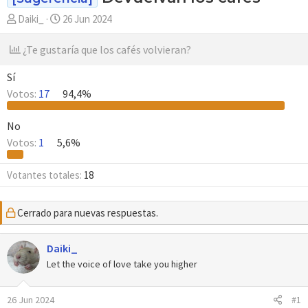
A
F
Daiki_
26 Jun 2024
u
e
t
c
¿Te gustaría que los cafés volvieran?
o
h
r
a
Sí
d
Votos:
17
94,4%
e
i
No
n
Votos:
1
5,6%
i
c
Votantes totales
18
i
o
Cerrado para nuevas respuestas.
Daiki_
Let the voice of love take you higher
26 Jun 2024
#1