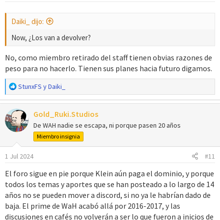
Daiki_ dijo:
Now, ¿Los van a devolver?
No, como miembro retirado del staff tienen obvias razones de
peso para no hacerlo. Tienen sus planes hacia futuro digamos.
R
StunxFS
y
Daiki_
e
a
Gold_Ruki.Studios
c
c
De WAH nadie se escapa, ni porque pasen 20 años
i
Miembro insignia
o
n
1 Jul 2024
#11
e
s
El foro sigue en pie porque Klein aún paga el dominio, y porque
:
todos los temas y aportes que se han posteado a lo largo de 14
años no se pueden mover a discord, si no ya le habrían dado de
baja. El prime de WaH acabó allá por 2016-2017, y las
discusiones en cafés no volverán a ser lo que fueron a inicios de