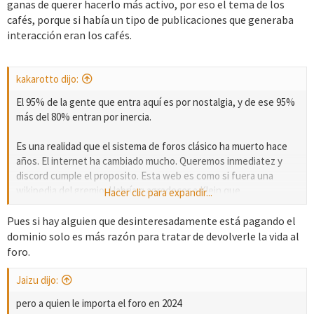
ganas de querer hacerlo más activo, por eso el tema de los
cafés, porque si había un tipo de publicaciones que generaba
interacción eran los cafés.
kakarotto dijo:
El 95% de la gente que entra aquí es por nostalgia, y de ese 95%
más del 80% entran por inercia.
Es una realidad que el sistema de foros clásico ha muerto hace
años. El internet ha cambiado mucho. Queremos inmediatez y
discord cumple el proposito. Esta web es como si fuera una
wikipedia del gremio. Habría q agradecer a Klein que
Hacer clic para expandir...
desinteresadamente esté pagando el dominio. Otros no lo
hubiesen hecho. En mi caso ya ni entro, solo a veces y por
Pues si hay alguien que desinteresadamente está pagando el
curiosidad. Es la realidad de la vida.
dominio solo es más razón para tratar de devolverle la vida al
foro.
Jaizu dijo:
pero a quien le importa el foro en 2024