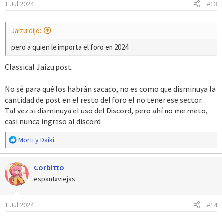
1 Jul 2024
#13
Jaizu dijo:
pero a quien le importa el foro en 2024
Classical Jaizu post.
No sé para qué los habrán sacado, no es como que disminuya la
cantidad de post en el resto del foro el no tener ese sector.
Tal vez si disminuya el uso del Discord, pero ahí no me meto,
casi nunca ingreso al discord
R
Morti
y
Daiki_
e
a
Corbitto
c
c
espantaviejas
i
o
1 Jul 2024
#14
n
e