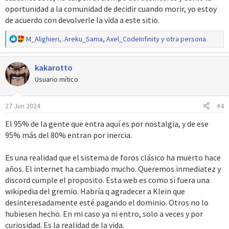
oportunidad a la comunidad de decidir cuando morir, yo estoy
de acuerdo con devolverle la vida a este sitio.
R
M_Alighieri
,
.Areku_Sama
,
Axel_CodeInfinity
y otra persona
e
a
kakarotto
c
c
Usuario mítico
i
o
27 Jun 2024
#4
n
e
El 95% de la gente que entra aquí es por nostalgia, y de ese
s
95% más del 80% entran por inercia.
:
Es una realidad que el sistema de foros clásico ha muerto hace
años. El internet ha cambiado mucho. Queremos inmediatez y
discord cumple el proposito. Esta web es como si fuera una
wikipedia del gremio. Habría q agradecer a Klein que
desinteresadamente esté pagando el dominio. Otros no lo
hubiesen hecho. En mi caso ya ni entro, solo a veces y por
curiosidad. Es la realidad de la vida.