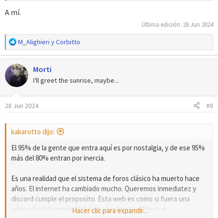
A mí.
Última edición:
28 Jun 2024
R
M_Alighieri
y
Corbitto
e
a
Morti
c
c
I'll greet the sunrise, maybe...
i
o
28 Jun 2024
#8
n
e
s
kakarotto dijo:
:
El 95% de la gente que entra aquí es por nostalgia, y de ese 95%
más del 80% entran por inercia.
Es una realidad que el sistema de foros clásico ha muerto hace
años. El internet ha cambiado mucho. Queremos inmediatez y
discord cumple el proposito. Esta web es como si fuera una
wikipedia del gremio. Habría q agradecer a Klein que
Hacer clic para expandir...