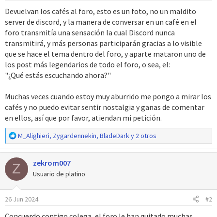
Devuelvan los cafés al foro, esto es un foto, no un maldito
server de discord, y la manera de conversar en un café en el
foro transmitía una sensación la cual Discord nunca
transmitirá, y más personas participarán gracias a lo visible
que se hace el tema dentro del foro, y aparte mataron uno de
los post más legendarios de todo el foro, o sea, el:
"¿Qué estás escuchando ahora?"
Muchas veces cuando estoy muy aburrido me pongo a mirar los
cafés y no puedo evitar sentir nostalgia y ganas de comentar
en ellos, así que por favor, atiendan mi petición.
R
M_Alighieri
,
Zygardennekin
,
BladeDark
y 2 otros
e
a
zekrom007
c
Z
c
Usuario de platino
i
o
26 Jun 2024
#2
n
e
Concuerdo contigo colega, el foro le han quitado muchas