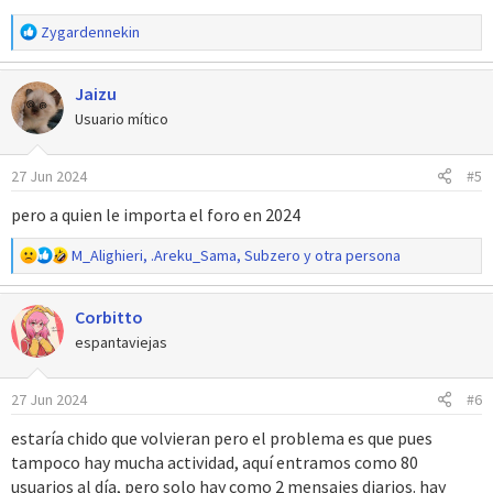
R
Zygardennekin
e
a
Jaizu
c
c
Usuario mítico
i
o
27 Jun 2024
#5
n
e
pero a quien le importa el foro en 2024
s
:
R
M_Alighieri
,
.Areku_Sama
,
Subzero
y otra persona
e
a
Corbitto
c
c
espantaviejas
i
o
27 Jun 2024
#6
n
e
estaría chido que volvieran pero el problema es que pues
s
tampoco hay mucha actividad, aquí entramos como 80
:
usuarios al día, pero solo hay como 2 mensajes diarios. hay