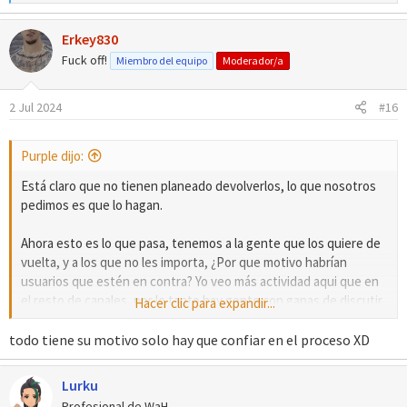
e
a
Erkey830
c
c
Fuck off!
Miembro del equipo
Moderador/a
i
o
2 Jul 2024
#16
n
e
s
Purple dijo:
:
Está claro que no tienen planeado devolverlos, lo que nosotros
pedimos es que lo hagan.
Ahora esto es lo que pasa, tenemos a la gente que los quiere de
vuelta, y a los que no les importa, ¿Por que motivo habrían
usuarios que estén en contra? Yo veo más actividad aqui que en
el resto de canales, por lo tanto hay gente con ganas de discutir
Hacer clic para expandir...
en un café.
todo tiene su motivo solo hay que confiar en el proceso XD
Lurku
Profesional de WaH