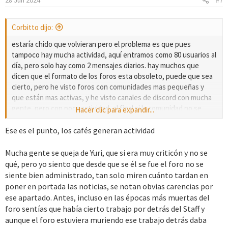
n
e
s
Corbitto dijo:
:
estaría chido que volvieran pero el problema es que pues
tampoco hay mucha actividad, aquí entramos como 80 usuarios al
día, pero solo hay como 2 mensajes diarios. hay muchos que
dicen que el formato de los foros esta obsoleto, puede que sea
cierto, pero he visto foros con comunidades mas pequeñas y
que están mas activas, y he visto canales de discord con mucha
gente, pero con poca actividad, al final si la comunidad no se
Hacer clic para expandir...
administra bien, pues decae en actividad, sin importar si es una
cuenta de X, una pagina o grupo de facebook, una cuenta de
Ese es el punto, los cafés generan actividad
instagram o un canal de youtube (y en estas es peor por que
existe un algoritmo que no perdona).
Mucha gente se queja de Yuri, que si era muy criticón y no se
el punto es que no va a servir de nada abrir de nuevo las salas si a
qué, pero yo siento que desde que se él se fue el foro no se
la administración no le importa mantener la actividad en el foro,
siente bien administrado, tan solo miren cuánto tardan en
ahora el enfoque de la administración es encontrar gente que
poner en portada las noticias, se notan obvias carencias por
juegue los proyectos y no tanto gente que haga los proyectos.
ese apartado. Antes, incluso en las épocas más muertas del
foro sentías que había cierto trabajo por detrás del Staff y
aunque el foro estuviera muriendo ese trabajo detrás daba