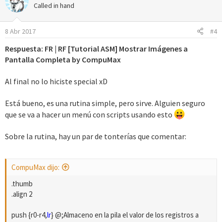
c
Called in hand
i
o
8 Abr 2017
#4
n
e
Respuesta: FR | RF [Tutorial ASM] Mostrar Imágenes a
s
Pantalla Completa by CompuMax
:
Al final no lo hiciste special xD
Está bueno, es una rutina simple, pero sirve. Alguien seguro
que se va a hacer un menú con scripts usando esto
Sobre la rutina, hay un par de tonterías que comentar:
CompuMax dijo:
.thumb
.align 2
push {r0-r4,
lr
} @;Almaceno en la pila el valor de los registros a