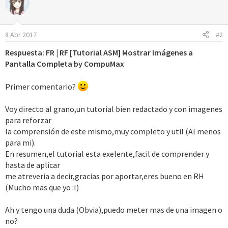
c
i
o
8 Abr 2017
#2
n
e
Respuesta: FR | RF [Tutorial ASM] Mostrar Imágenes a
s
Pantalla Completa by CompuMax
:
Primer comentario?
Voy directo al grano,un tutorial bien redactado y con imagenes
para reforzar
la comprensión de este mismo,muy completo y util (Al menos
para mi).
En resumen,el tutorial esta exelente,facil de comprender y
hasta de aplicar
me atreveria a decir,gracias por aportar,eres bueno en RH
(Mucho mas que yo :I)
Ah y tengo una duda (Obvia),puedo meter mas de una imagen o
no?