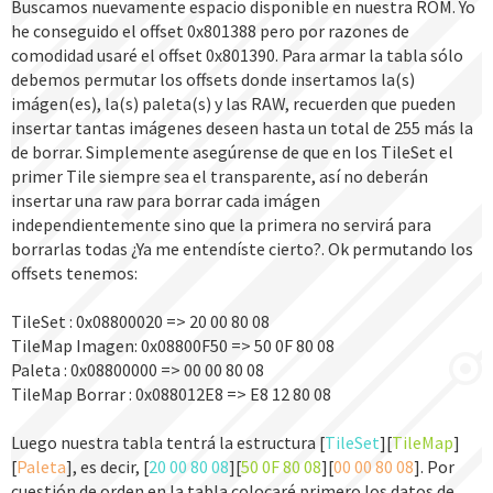
Buscamos nuevamente espacio disponible en nuestra ROM. Yo
he conseguido el offset 0x801388 pero por razones de
comodidad usaré el offset 0x801390. Para armar la tabla sólo
debemos permutar los offsets donde insertamos la(s)
imágen(es), la(s) paleta(s) y las RAW, recuerden que pueden
insertar tantas imágenes deseen hasta un total de 255 más la
de borrar. Simplemente asegúrense de que en los TileSet el
primer Tile siempre sea el transparente, así no deberán
insertar una raw para borrar cada imágen
independientemente sino que la primera no servirá para
borrarlas todas ¿Ya me entendíste cierto?. Ok permutando los
offsets tenemos:
TileSet : 0x08800020 => 20 00 80 08
TileMap Imagen: 0x08800F50 => 50 0F 80 08
Paleta : 0x08800000 => 00 00 80 08
TileMap Borrar : 0x088012E8 => E8 12 80 08
Luego nuestra tabla tentrá la estructura [
TileSet
][
TileMap
]
[
Paleta
], es decir, [
20 00 80 08
][
50 0F 80 08
][
00 00 80 08
]. Por
cuestión de orden en la tabla colocaré primero los datos de