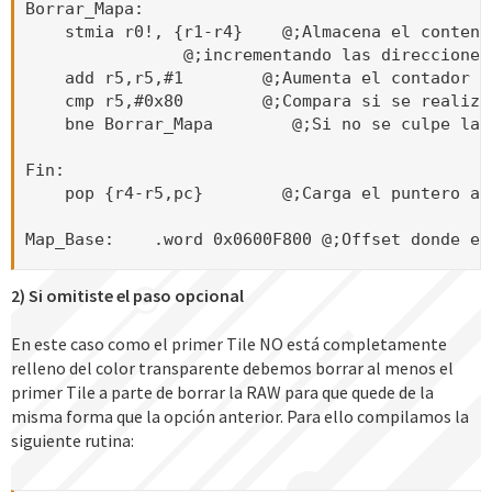
Borrar_Mapa:   

    stmia r0!, {r1-r4}    @;Almacena el conteni
                @;incrementando las direcciones
    add r5,r5,#1        @;Aumenta el contador en
    cmp r5,#0x80        @;Compara si se realizó
    bne Borrar_Mapa        @;Si no se culpe la 
Fin:

    pop {r4-r5,pc}        @;Carga el puntero a 
Map_Base:    .word 0x0600F800 @;Offset donde em
2) Si omitiste el paso opcional
En este caso como el primer Tile NO está completamente
relleno del color transparente debemos borrar al menos el
primer Tile a parte de borrar la RAW para que quede de la
misma forma que la opción anterior. Para ello compilamos la
siguiente rutina: