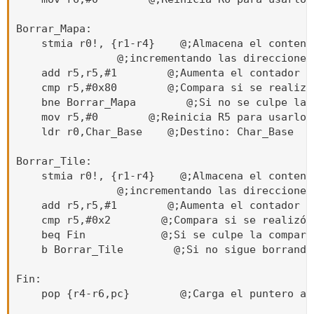
Borrar_Mapa:   

    stmia r0!, {r1-r4}    @;Almacena el conteni
                @;incrementando las direcciones
    add r5,r5,#1        @;Aumenta el contador en
    cmp r5,#0x80        @;Compara si se realizó
    bne Borrar_Mapa        @;Si no se culpe la 
    mov r5,#0        @;Reinicia R5 para usarlo c
    ldr r0,Char_Base    @;Destino: Char_Base

Borrar_Tile:

    stmia r0!, {r1-r4}    @;Almacena el conteni
                @;incrementando las direcciones
    add r5,r5,#1        @;Aumenta el contador en
    cmp r5,#0x2        @;Compara si se realizó 
    beq Fin            @;Si se culpe la compara
    b Borrar_Tile        @;Si no sigue borrando 
Fin:

    pop {r4-r6,pc}        @;Carga el puntero a 