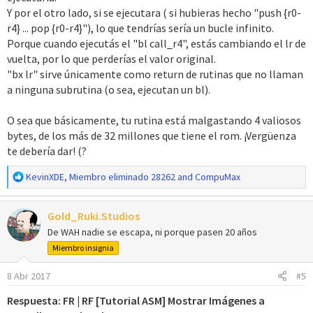
Y por el otro lado, si se ejecutara ( si hubieras hecho "push {r0-
destino R1
r4} ... pop {r0-r4}"), lo que tendrías sería un bucle infinito.
add r2, r2, #0x4 @;Desplazo el puntero 4bytes para cargar la RAW
Porque cuando ejecutás el "bl call_r4", estás cambiando el lr de
ldr r0, [r2] @;Fuente: Puntero de la RAW de la entrada
vuelta, por lo que perderías el valor original.
ldr r1,=0x0600F800 @;Destino: Mapa base para el BG0
swi 0x12 @;Descomprime el Mapa en LZ77 de la fuente R0 al
"bx lr" sirve únicamente como return de rutinas que no llaman
destino R1
a ninguna subrutina (o sea, ejecutan un bl).
add r2, r2, #0x4 @;Desplazo el puntero 4bytes más para cargar la
Paleta
O sea que básicamente, tu rutina está malgastando 4 valiosos
ldr r0, [r2] @;Fuente: Puntero de la Paleta de la entrada
bytes, de los más de 32 millones que tiene el rom. ¡Vergüenza
ldr r1,PAL @;Destino de la Paleta (0xD)
te debería dar! (?
mov r2, #0x10 @;Longitud de la Paleta (16 colores) 20h/2 (Modo
16bits o THUMB)
R
KevinXDE
,
Miembro eliminado 28262
and
CompuMax
e
swi 0xb @;Copio directamente a la memoria especificada en R1,
a
lo que está en R0 con una longitud de R2
Gold_Ruki.Studios
c
b End
c
De WAH nadie se escapa, ni porque pasen 20 años
i
End:
Miembro insignia
o
pop {r0-r4,
pc
} @;Cargo los valores originales de los registros
n
8 Abr 2017
#5
usados y el contador de programa
e
bx lr
s
Respuesta: FR | RF [Tutorial ASM] Mostrar Imágenes a
: