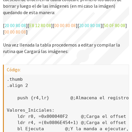
borrar y luego el de las imágenes (en mi caso la imágen)
quedando de esta manera:
[
20 00 80 08
][
E8 12 80 08
][
00 00 80 08
][
20 00 80 08
][
50 0F 80 08
]
[
00 00 80 08
]
Una vez llenada la tabla procedemos a editar y compilar la
rutina que Cargará las imágenes:
Código:
.thumb

.align 2

    push {r4,lr}        @;Almacena el registro 
Valores_Iniciales:

    ldr r0, =0x000040F2     @;Carga el offset d
    ldr r4, =(0x0806E454+1) @;Carga el offset d
    bl Ejecuta        @;Y la manda a ejecutar, 