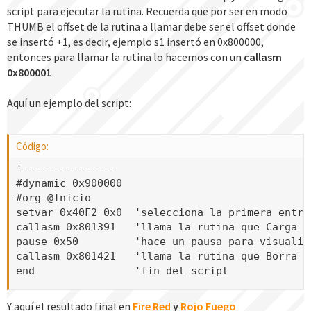
script para ejecutar la rutina. Recuerda que por ser en modo
THUMB el offset de la rutina a llamar debe ser el offset donde
se insertó +1, es decir, ejemplo s1 insertó en 0x800000,
entonces para llamar la rutina lo hacemos con un
callasm
0x800001
Aquí un ejemplo del script:
Código:
'---------------

#dynamic 0x900000

#org @Inicio

setvar 0x40F2 0x0  'selecciona la primera entra
callasm 0x801391   'llama la rutina que Carga l
pause 0x50         'hace un pausa para visualiza
callasm 0x801421   'llama la rutina que Borra l
end                'fin del script
Y aquí el resultado final en
Fire Red
y
Rojo Fuego