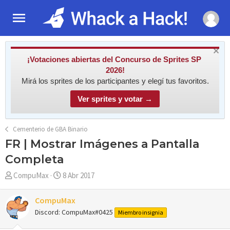
¡Votaciones abiertas del Concurso de Sprites SP
2026!
Mirá los sprites de los participantes y elegí tus favoritos.
Ver sprites y votar →
Cementerio de GBA Binario
FR | Mostrar Imágenes a Pantalla
Completa
A
F
CompuMax
8 Abr 2017
u
e
t
c
CompuMax
o
h
Discord: CompuMax#0425
Miembro insignia
r
a
d