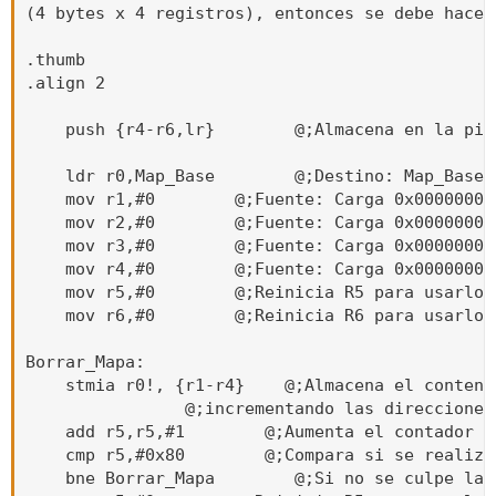
(4 bytes x 4 registros), entonces se debe hacer
.thumb

.align 2

    push {r4-r6,lr}        @;Almacena en la pil
    ldr r0,Map_Base        @;Destino: Map_Base

    mov r1,#0        @;Fuente: Carga 0x00000000 
    mov r2,#0        @;Fuente: Carga 0x00000000 
    mov r3,#0        @;Fuente: Carga 0x00000000 
    mov r4,#0        @;Fuente: Carga 0x00000000 
    mov r5,#0        @;Reinicia R5 para usarlo c
    mov r6,#0        @;Reinicia R6 para usarlo c
Borrar_Mapa:   

    stmia r0!, {r1-r4}    @;Almacena el conteni
                @;incrementando las direcciones
    add r5,r5,#1        @;Aumenta el contador en
    cmp r5,#0x80        @;Compara si se realizó
    bne Borrar_Mapa        @;Si no se culpe la 