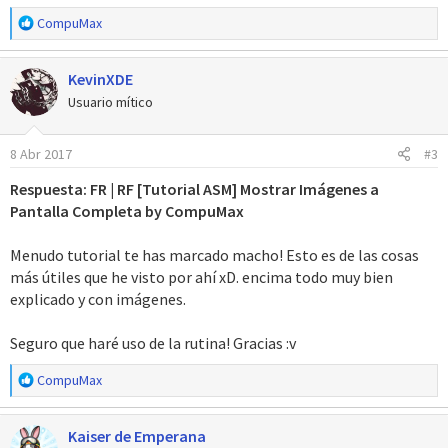
R
CompuMax
e
a
KevinXDE
c
c
Usuario mítico
i
o
8 Abr 2017
#3
n
e
Respuesta: FR | RF [Tutorial ASM] Mostrar Imágenes a
s
Pantalla Completa by CompuMax
:
Menudo tutorial te has marcado macho! Esto es de las cosas
más útiles que he visto por ahí xD. encima todo muy bien
explicado y con imágenes.
Seguro que haré uso de la rutina! Gracias :v
R
CompuMax
e
a
Kaiser de Emperana
c