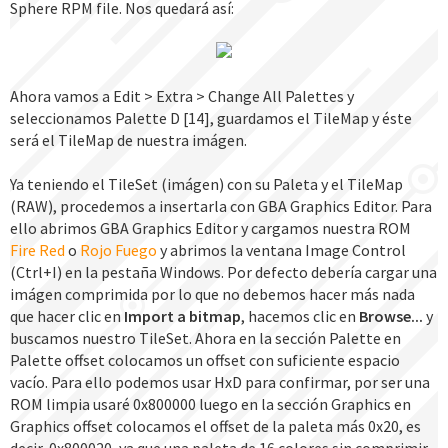
Sphere RPM file. Nos quedará así:
Ahora vamos a Edit > Extra > Change All Palettes y
seleccionamos Palette D [14], guardamos el TileMap y éste
será el TileMap de nuestra imágen.
Ya teniendo el TileSet (imágen) con su Paleta y el TileMap
(RAW), procedemos a insertarla con GBA Graphics Editor. Para
ello abrimos GBA Graphics Editor y cargamos nuestra ROM
Fire Red
o
Rojo Fuego
y abrimos la ventana Image Control
(Ctrl+I) en la pestaña Windows. Por defecto debería cargar una
imágen comprimida por lo que no debemos hacer más nada
que hacer clic en
Import a bitmap
, hacemos clic en
Browse...
y
buscamos nuestro TileSet. Ahora en la sección Palette en
Palette offset colocamos un offset con suficiente espacio
vacío. Para ello podemos usar HxD para confirmar, por ser una
ROM limpia usaré 0x800000 luego en la sección Graphics en
Graphics offset colocamos el offset de la paleta más 0x20, es