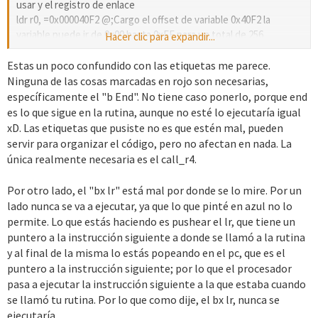
usar y el registro de enlace
ldr r0, =0x000040F2 @;Cargo el offset de variable 0x40F2 la
variable puede ir de 0x00 hasta 0xFF para un total de 256
Hacer clic para expandir...
imágenes
ldr r4, =0x0806E455 @;0x0806E48D para Rojo Fuego Cargo el
Estas un poco confundido con las etiquetas me parece.
offset de la rutina que la desencripta
Ninguna de las cosas marcadas en rojo son necesarias,
bl call_r4 @;Y la mando a ejecutar, ésta devuelve en R0 el valor de
específicamente el "b End". No tiene caso ponerlo, porque end
la variable
es lo que sigue en la rutina, aunque no esté lo ejecutaría igual
xD. Las etiquetas que pusiste no es que estén mal, pueden
DisplayImg:
servir para organizar el código, pero no afectan en nada. La
ldrb r0, [r0] @;Cargo el primer Byte del Registro R0 (valor de la
única realmente necesaria es el call_r4.
variable) en R0
ldr r2,TABLA @;Cargo el offset de la Tabla
Por otro lado, el "bx lr" está mal por donde se lo mire. Por un
mov r3, #0xC @;Impongo R3 como constante y le doy el valor de
lado nunca se va a ejecutar, ya que lo que pinté en azul no lo
0xC (longitud de datos por entrada de la tabla)
permite. Lo que estás haciendo es pushear el lr, que tiene un
mul r3, r0 @;Multiplico el valor de la variable por 0xC para obtener
puntero a la instrucción siguiente a donde se llamó a la rutina
el numero de entrada de la tabla
y al final de la misma lo estás popeando en el pc, que es el
add r2, r2, r3 @;Sumo el offset de la tabla al número de entrada
puntero a la instrucción siguiente; por lo que el procesador
(multiplo de 0xC)
pasa a ejecutar la instrucción siguiente a la que estaba cuando
ldr r0, [r2] @;Fuente: Puntero del tileset de la entrada
se llamó tu rutina. Por lo que como dije, el bx lr, nunca se
ldr r1,=0x06008000 @;Destino: Caracter base para el BG0
ejecutaría.
swi 0x12 @;Descomprime el tile en LZ77 de la fuente R0 al