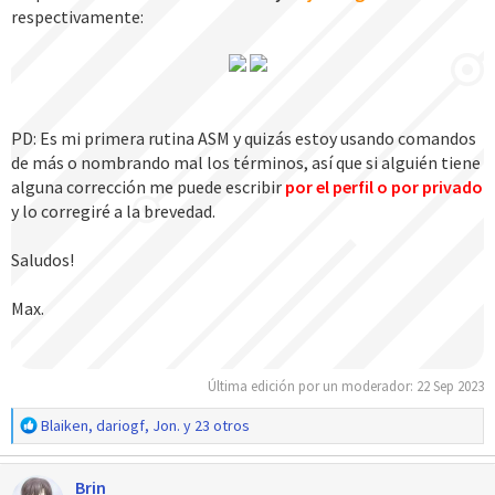
respectivamente:
PD: Es mi primera rutina ASM y quizás estoy usando comandos
de más o nombrando mal los términos, así que si alguién tiene
alguna corrección me puede escribir
por el perfil o por privado
y lo corregiré a la brevedad.
Saludos!
Max.
Última edición por un moderador:
22 Sep 2023
R
Blaiken
,
dariogf
,
Jon.
y 23 otros
e
a
Brin
c