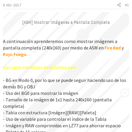
8 Abr 2017
#1
e
i
n
[ASM] Mostrar Imágenes a Pantalla Completa
i
c
i
A continuación aprenderemos como mostrar imágenes a
o
pantalla completa (240x160) por medio de ASM en
Fire Red
y
Rojo Fuego
.
Las características de la rutina son:
- BG en Modo 0, por lo que se puede seguir haciendo uso de los
demás BG y OBJ
- Uso del BG0 para mostrar la imágen
- Tamaño de la imágen de 1x1 hasta 240x160 (pantalla
completa)
- Tabla con estructura [Imágen][RAW][Paleta]
- Uso de variable para controlar el índice de la Tabla
- Imágen y RAW comprimidas en LZ77 para ahorrar espacio