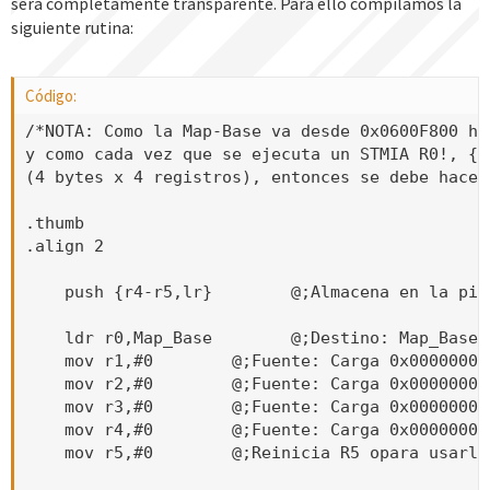
será completamente transparente. Para ello compilamos la
siguiente rutina:
Código:
/*NOTA: Como la Map-Base va desde 0x0600F800 ha
y como cada vez que se ejecuta un STMIA R0!, {R
(4 bytes x 4 registros), entonces se debe hacer
.thumb

.align 2

    push {r4-r5,lr}        @;Almacena en la pil
    ldr r0,Map_Base        @;Destino: Map_Base

    mov r1,#0        @;Fuente: Carga 0x00000000 
    mov r2,#0        @;Fuente: Carga 0x00000000 
    mov r3,#0        @;Fuente: Carga 0x00000000 
    mov r4,#0        @;Fuente: Carga 0x00000000 
    mov r5,#0        @;Reinicia R5 opara usarlo