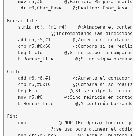
    mov r5,#0        @;Reinicia R5 para usarlo c
    ldr r0,Char_Base    @;Destino: Char_Base

Borrar_Tile:

    stmia r0!, {r1-r4}    @;Almacena el conteni
                @;incrementando las direcciones
    add r5,r5,#1        @;Aumenta el contador en
    cmp r5,#0x60        @;Compara si se realizó
    beq Ciclo        @;Si se culpe la comparaci
    b Borrar_Tile        @;Si no sigue borrando 
Ciclo:

    add r6,r6,#1        @;Aumenta el contador en
    cmp r6,#0x10        @;Compara si se realizó
    beq Fin            @;Si se culpe la compara
    mov r5,#0        @;Sino reinicia en contador
    b Borrar_Tile        @;Y continúa borrando e
Fin:

    nop            @;NOP (No Opera) función que
                @;se usa para alinear el código
    pop {r4-r6,pc}        @;Carga el puntero a 