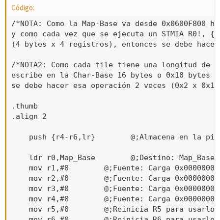
Código:
/*NOTA: Como la Map-Base va desde 0x0600F800 ha
y como cada vez que se ejecuta un STMIA R0!, {R
(4 bytes x 4 registros), entonces se debe hacer
/*NOTA2: Como cada tile tiene una longitud de 0
escribe en la Char-Base 16 bytes o 0x10 bytes (
se debe hacer esa operación 2 veces (0x2 x 0x10 
.thumb

.align 2

    push {r4-r6,lr}        @;Almacena en la pil
    ldr r0,Map_Base        @;Destino: Map_Base

    mov r1,#0        @;Fuente: Carga 0x00000000 
    mov r2,#0        @;Fuente: Carga 0x00000000 
    mov r3,#0        @;Fuente: Carga 0x00000000 
    mov r4,#0        @;Fuente: Carga 0x00000000 
    mov r5,#0        @;Reinicia R5 para usarlo c
    mov r6,#0        @;Reinicia R6 para usarlo c