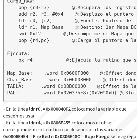
Carga_RAW:

    pop {r0-r3}        @;Recupera los registros
    add r2, r3, #0x4    @;Desplazo el puntero 4
    ldr r0, [r2]        @;Fuente: Puntero de la
    ldr r1, Map_Base    @;Destino: 1er Mapa BG0

    swi 0x12        @;Descomprime el Mapa que e
    pop {r4,pc}        @;Carga el puntero a la 
Ejecuta:

    bx r4            @;Ejecuta la rutina que se
Map_Base:    .word 0x0600F800    @;Offset donde
Char_Base:    .word 0x06008000    @;Offset dond
TABLA:      .word 0x08B00000    @;Offset de la T
PAL:        .word 0x020375F8+(0x20*0xD) @;Slot 
- En la línea
ldr r0, =0x000040F2
colocamos la variable que
deseemos usar
- En la línea
ldr r4, =0x0806E455
colocamos el offset
correspondiente a la rutina que desencripta las variables,
0x0806E454 = Fire Red
o
0x0806E48C = Rojo Fuego
se le agrega