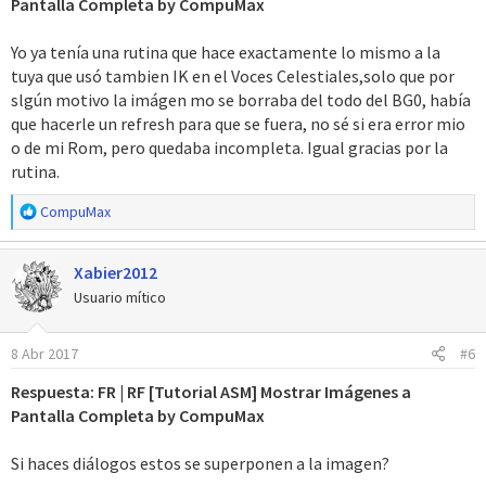
Pantalla Completa by CompuMax
call_r4: bx r4
Yo ya tenía una rutina que hace exactamente lo mismo a la
TABLA: .word 0x08801390 @;Offset de la tabla
tuya que usó tambien IK en el Voces Celestiales,solo que por
PAL: .word 0x020375F8 + (0x20 * 0xD) @;Slot de Paleta 0xD
slgún motivo la imágen mo se borraba del todo del BG0, había
que hacerle un refresh para que se fuera, no sé si era error mio
o de mi Rom, pero quedaba incompleta. Igual gracias por la
rutina.
R
CompuMax
e
a
Xabier2012
c
c
Usuario mítico
i
o
8 Abr 2017
#6
n
e
Respuesta: FR | RF [Tutorial ASM] Mostrar Imágenes a
s
Pantalla Completa by CompuMax
:
Si haces diálogos estos se superponen a la imagen?