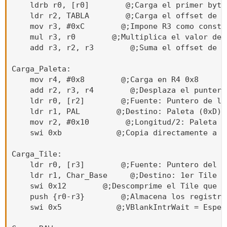
    ldrb r0, [r0]        @;Carga el primer byte
    ldr r2, TABLA        @;Carga el offset de la
    mov r3, #0xC        @;Impone R3 como consta
    mul r3, r0        @;Multiplica el valor de 
    add r3, r2, r3        @;Suma el offset de l
Carga_Paleta:

    mov r4, #0x8        @;Carga en R4 0x8

    add r2, r3, r4        @;Desplaza el puntero
    ldr r0, [r2]        @;Fuente: Puntero de la
    ldr r1, PAL        @;Destino: Paleta (0xD)

    mov r2, #0x10        @;Longitud/2: Paleta d
    swi 0xb            @;Copia directamente a l
Carga_Tile:

    ldr r0, [r3]        @;Fuente: Puntero del T
    ldr r1, Char_Base     @;Destino: 1er Tile BG
    swi 0x12        @;Descomprime el Tile que e
    push {r0-r3}        @;Almacena los registro
    swi 0x5            @;VBlankIntrWait = Esper