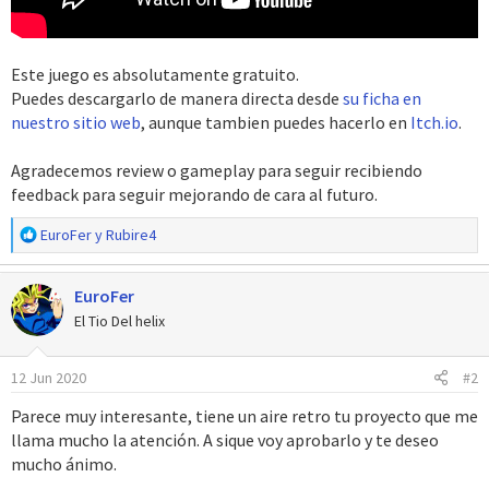
Este juego es absolutamente gratuito.
Puedes descargarlo de manera directa desde
su ficha en
nuestro sitio web
, aunque tambien puedes hacerlo en
Itch.io
.
Agradecemos review o gameplay para seguir recibiendo
feedback para seguir mejorando de cara al futuro.
R
EuroFer
y
Rubire4
e
a
EuroFer
c
c
El Tio Del helix
i
o
12 Jun 2020
#2
n
e
Parece muy interesante, tiene un aire retro tu proyecto que me
s
llama mucho la atención. A sique voy aprobarlo y te deseo
:
mucho ánimo.