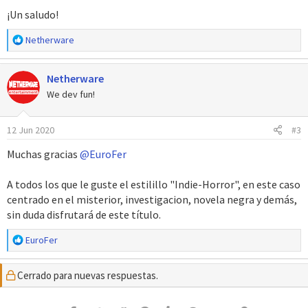
¡Un saludo!
R
Netherware
e
a
Netherware
c
c
We dev fun!
i
o
12 Jun 2020
#3
n
e
Muchas gracias
@EuroFer
s
:
A todos los que le guste el estilillo "Indie-Horror", en este caso
centrado en el misterior, investigacion, novela negra y demás,
sin duda disfrutará de este título.
R
EuroFer
e
a
Cerrado para nuevas respuestas.
c
c
i