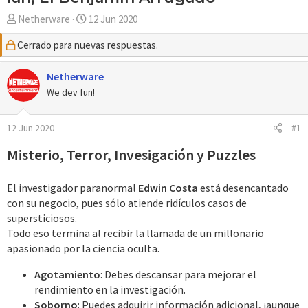
A
F
Netherware
12 Jun 2020
u
e
Cerrado para nuevas respuestas.
t
c
o
h
r
Netherware
a
d
We dev fun!
e
i
12 Jun 2020
#1
n
i
Misterio, Terror, Invesigación y Puzzles
c
i
El investigador paranormal
Edwin Costa
está desencantado
o
con su negocio, pues sólo atiende ridículos casos de
supersticiosos.
Todo eso termina al recibir la llamada de un millonario
apasionado por la ciencia oculta.
Agotamiento
: Debes descansar para mejorar el
rendimiento en la investigación.
Soborno
: Puedes adquirir información adicional, ¡aunque