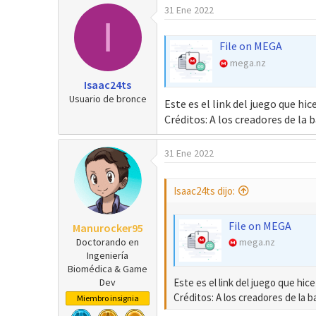
31 Ene 2022
r
a
I
d
e
File on MEGA
i
mega.nz
n
Isaac24ts
i
Usuario de bronce
c
Este es el link del juego que hi
i
Créditos: A los creadores de la 
o
31 Ene 2022
Isaac24ts dijo:
File on MEGA
Manurocker95
Doctorando en
mega.nz
Ingeniería
Biomédica & Game
Este es el link del juego que hi
Dev
Créditos: A los creadores de la b
Miembro insignia