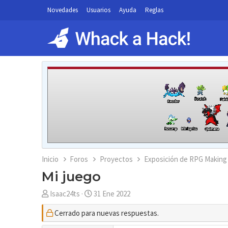
Novedades
Usuarios
Ayuda
Reglas
Inicio
Foros
Proyectos
Exposición de RPG Making
Mi juego
A
F
Isaac24ts
31 Ene 2022
u
e
Cerrado para nuevas respuestas.
t
c
o
h