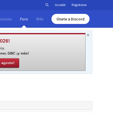
Acceder
Registrarse
ecursos
Foro
Wiki
Únete a Discord
026!
ía.
iner, GBC ¡y más!
e agosto!