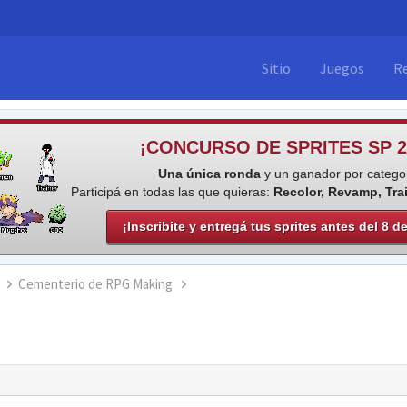
Sitio
Juegos
R
¡CONCURSO DE SPRITES SP 2
Una única ronda
y un ganador por categor
Participá en todas las que quieras:
Recolor, Revamp, Tra
¡Inscribite y entregá tus sprites antes del 8 d
Cementerio de RPG Making