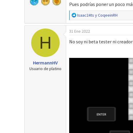
Pues podrías poner un poco más 
R
Isaac24ts
y
CoqeeinRH
e
a
31 Ene 2022
c
H
c
No soy ni beta tester ni creado
i
o
n
e
HermannHV
s
Usuario de platino
: