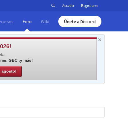
Acceder
Registrarse
ecursos
Foro
Wiki
Únete a Discord
026!
ía.
iner, GBC ¡y más!
e agosto!