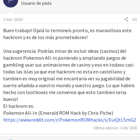
c
Usuario de plata
i
o
3 Abr 2026
#3
n
e
Buen trabajo! Ojalá lo termineis pronto, es maravilloso este
s
hackrom y es de los más prometedores!
:
Una sugerencia: Podrías mirar de incluir ideas (casinos) del
hackrom Pokemon All-in poniendo y ampliando juegos de
gambling usar sus animaciones de casino y eso en todaso casi
todas las islas ya que ese hackrom no esta en castellano y
tambien es muy original me encantaria ver su jugabilidad de
suerte añadida a vuestro mundo y vuestro juego. Lo que habeis
hecho con lootboxes me convence que esto tambien seria
bueno!
El hackrom es:
Pokemon All-In (Emerald ROM Hack by Chris Piche)
https://www.reddit.com/r/PokemonROMhacks/s/EuiQtL5mG2
Última edición:
3 Abr 2026