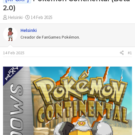
2.0)
A
F
Helsinki
14 Feb 2025
u
e
t
c
Helsinki
o
h
Creador de FanGames Pokémon.
r
a
d
14 Feb 2025
#1
e
i
n
i
c
i
o