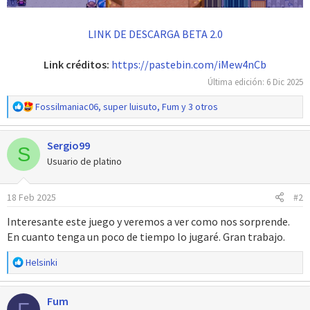
LINK DE DESCARGA BETA 2.0
Link créditos:
https://pastebin.com/iMew4nCb
Última edición:
6 Dic 2025
R
Fossilmaniac06
,
super luisuto
,
Fum
y 3 otros
e
a
Sergio99
c
S
c
Usuario de platino
i
o
18 Feb 2025
#2
n
e
Interesante este juego y veremos a ver como nos sorprende.
s
En cuanto tenga un poco de tiempo lo jugaré. Gran trabajo.
:
R
Helsinki
e
a
Fum
c
F