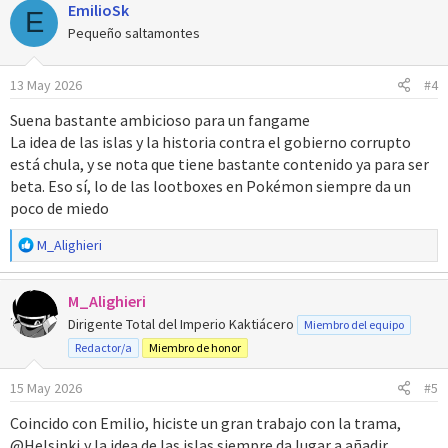
EmilioSk
E
Pequeño saltamontes
13 May 2026
#4
Suena bastante ambicioso para un fangame
La idea de las islas y la historia contra el gobierno corrupto
está chula, y se nota que tiene bastante contenido ya para ser
beta. Eso sí, lo de las lootboxes en Pokémon siempre da un
poco de miedo
R
M_Alighieri
e
a
M_Alighieri
c
c
Dirigente Total del Imperio Kaktiácero
Miembro del equipo
i
Redactor/a
Miembro de honor
o
n
15 May 2026
#5
e
s
Coincido con Emilio, hiciste un gran trabajo con la trama,
:
@Helsinki,y la idea de las islas siempre da lugar a añadir