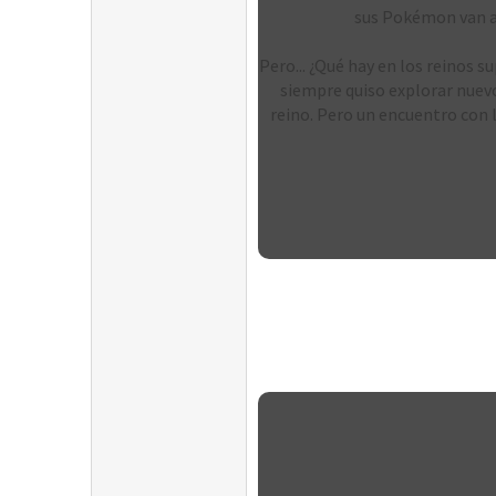
sus Pokémon van al 
Pero... ¿Qué hay en los reinos 
siempre quiso explorar nuevo
reino. Pero un encuentro con l