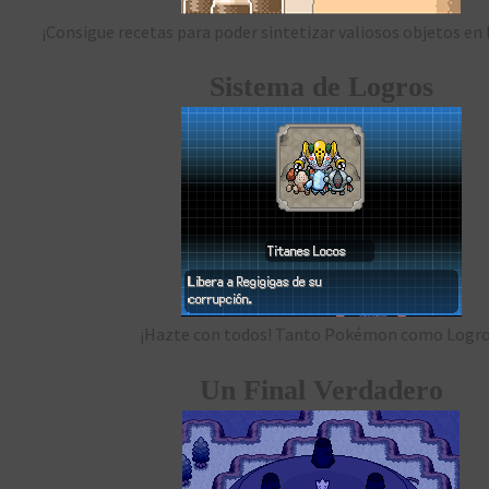
¡Consigue recetas para poder sintetizar valiosos objetos en 
Sistema de Logros
¡Hazte con todos! Tanto Pokémon como Logro
Un Final Verdadero