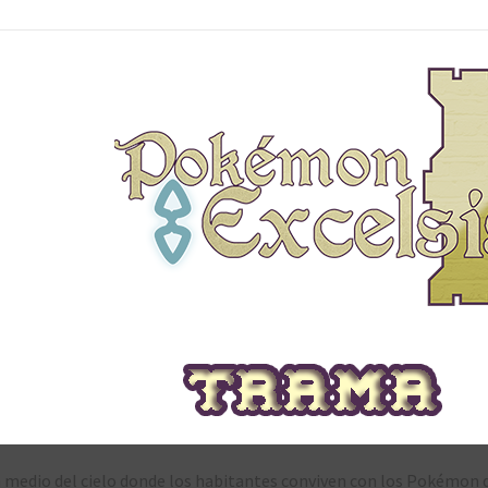
n medio del cielo donde los habitantes conviven con los Pokémon 