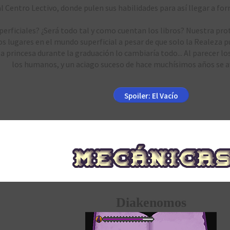
Centro Lectivo, donde pulen sus habilidades para así llegar a form
superficiales? ¿Será todo tal y como cuentan los libros? Nuestra pr
s lugares en el mundo superficial a pesar de que solo la Realeza pu
a princesa durante la graduación lo cambiaría todo... Al parecer l
los humanos, y un aciago suceso de hace muchísimos años se av
Spoiler:
El Vacío
Diakenomos