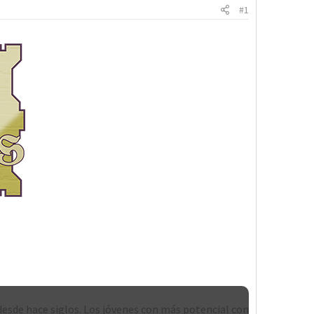
#1
desde hace siglos. Los jóvenes con más potencial con