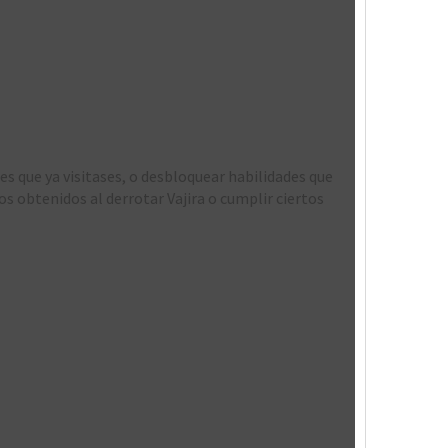
s que ya visitases, o desbloquear habilidades que
 obtenidos al derrotar Vajira o cumplir ciertos