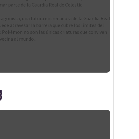
ar parte de la Guardia Real de Celestia.
otagonista, una futura entrenadora de la Guardia Real
ede atravesar la barrera que cubre los límites del
os Pokémon no son las únicas criaturas que conviven
ecina al mundo...