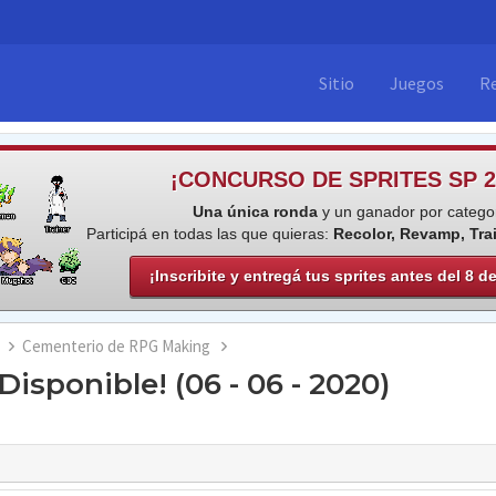
Sitio
Juegos
R
¡CONCURSO DE SPRITES SP 2
Una única ronda
y un ganador por categor
Participá en todas las que quieras:
Recolor, Revamp, Tra
¡Inscribite y entregá tus sprites antes del 8 d
Cementerio de RPG Making
isponible! (06 - 06 - 2020)