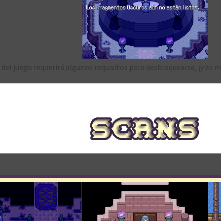
l del juego requerirá algunos requisitos para desbloquearse, ¡y es