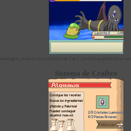
enemigos, a veces en combates de 2 vs 1. ¡Incluso pueden tener una
Sistema de Crafteo