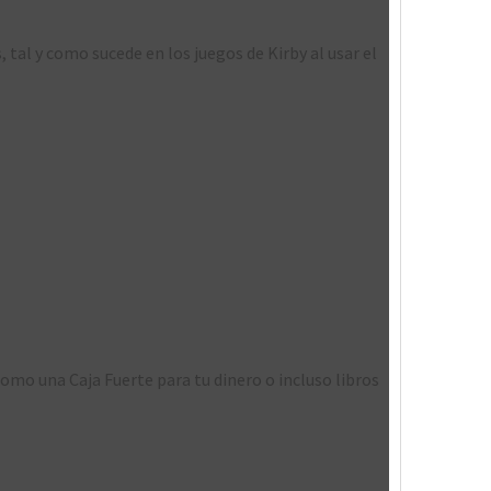
, tal y como sucede en los juegos de Kirby al usar el
 como una Caja Fuerte para tu dinero o incluso libros