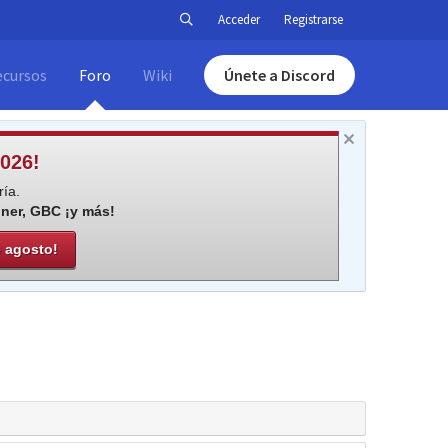
Acceder
Registrarse
ecursos
Foro
Wiki
Únete a Discord
026!
ía.
iner, GBC ¡y más!
e agosto!