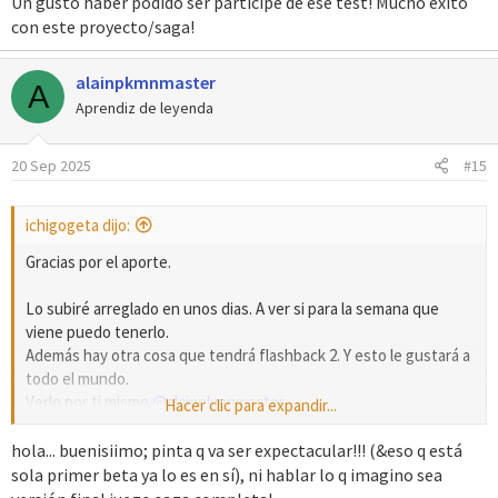
Ver el archivo adjunto 19595
Un gusto haber podido ser participe de ese test! Mucho éxito
con este proyecto/saga!
alainpkmnmaster
A
Aprendiz de leyenda
20 Sep 2025
#15
ichigogeta dijo:
Gracias por el aporte.
Lo subiré arreglado en unos dias. A ver si para la semana que
viene puedo tenerlo.
Además hay otra cosa que tendrá flashback 2. Y esto le gustará a
todo el mundo.
Verlo por ti mismo
@alainpkmnmaster
.
Hacer clic para expandir...
Ver el archivo adjunto 19595
hola... buenisiimo; pinta q va ser expectacular!!! (&eso q está
sola primer beta ya lo es en sí), ni hablar lo q imagino sea