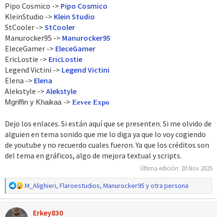
Pipo Cosmico ->
Pipo Cosmico
KleinStudio ->
Klein Studio
StCooler ->
StCooler
Manurocker95 ->
Manurocker95
EleceGamer ->
EleceGamer
EricLostie ->
EricLostie
Legend Victini ->
Legend Victini
Elena ->
Elena
Alekstyle ->
Alekstyle
Mgriffin y Khaikaa ->
Eevee Expo
Dejo los enlaces. Si están aquí que se presenten. Si me olvido de
alguien en tema sonido que me lo diga ya que lo voy cogiendo
de youtube y no recuerdo cuales fueron. Ya que los créditos son
del tema en gráficos, algo de mejora textual y scripts.
Última edición:
20 Nov 2025
R
M_Alighieri
,
Flaroestudios
,
Manurocker95
y otra persona
e
a
Erkey830
c