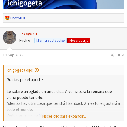
R
Erkey830
e
a
Erkey830
c
c
Fuck off!
Miembro del equipo
Moderador/a
i
o
19 Sep 2025
#14
n
e
s
ichigogeta dijo:
:
Gracias por el aporte.
Lo subiré arreglado en unos dias. A ver si para la semana que
viene puedo tenerlo.
Además hay otra cosa que tendrá flashback 2. Y esto le gustará a
todo el mundo.
Verlo por ti mismo
@alainpkmnmaster
.
Hacer clic para expandir...