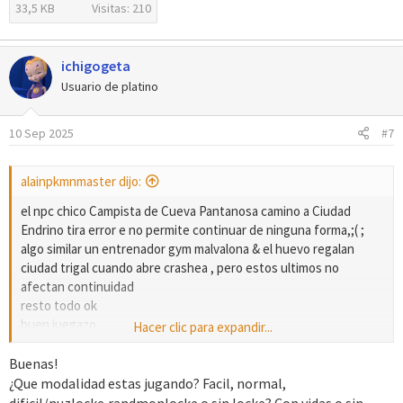
33,5 KB
Visitas: 210
ichigogeta
Usuario de platino
10 Sep 2025
#7
alainpkmnmaster dijo:
el npc chico Campista de Cueva Pantanosa camino a Ciudad
Endrino tira error e no permite continuar de ninguna forma,;( ;
algo similar un entrenador gym malvalona & el huevo regalan
ciudad trigal cuando abre crashea , pero estos ultimos no
afectan continuidad
resto todo ok
buen juegazo
Hacer clic para expandir...
saludos ,
Buenas!
¿Que modalidad estas jugando? Facil, normal,