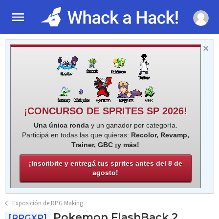
¡CONCURSO DE SPRITES SP 2026!
Una única ronda
y un ganador por categoría.
Participá en todas las que quieras:
Recolor, Revamp,
Trainer, GBC ¡y más!
¡Inscribite y entregá tus sprites antes del 8 de
agosto!
Exposición de RPG Making
Pokemon FlashBack 2
[RPGXP]