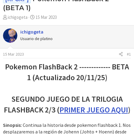
(BETA 1)
A
F
ichigogeta
15 Mar 2023
u
e
t
c
ichigogeta
o
h
Usuario de platino
r
a
d
15 Mar 2023
#1
e
i
Pokemon FlashBack 2 ------------- BETA
n
i
1 (Actualizado 20/11/25)
c
i
o
SEGUNDO JUEGO DE LA TRILOGIA
FLASHBACK 2/3 (
PRIMER JUEGO AQUI
)
Sinopsis:
Continua la historia desde pokemon flashback 1. Nos
desplazaremos a la región de Johenn (Johto + Hoenn) desde