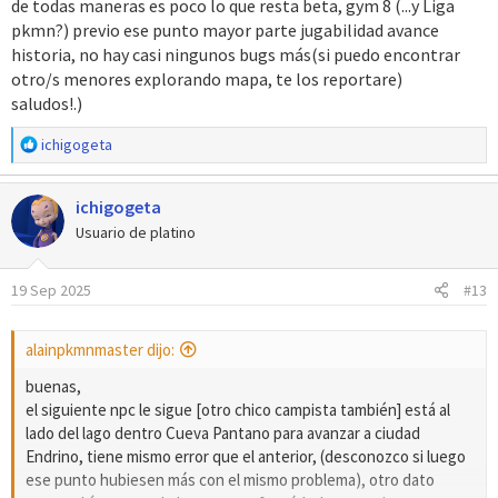
de todas maneras es poco lo que resta beta, gym 8 (...y Liga
pkmn?) previo ese punto mayor parte jugabilidad avance
historia, no hay casi ningunos bugs más(si puedo encontrar
otro/s menores explorando mapa, te los reportare)
saludos!.)
R
ichigogeta
e
a
ichigogeta
c
c
Usuario de platino
i
o
19 Sep 2025
#13
n
e
s
alainpkmnmaster dijo:
:
buenas,
el siguiente npc le sigue [otro chico campista también] está al
lado del lago dentro Cueva Pantano para avanzar a ciudad
Endrino, tiene mismo error que el anterior, (desconozco si luego
ese punto hubiesen más con el mismo problema), otro dato