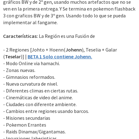
gráficos BW y de 2º gen, usando muchos artefactos que no se
ven en la primera entrega. Y Se termina en pokemon flashback
3 con graficos BW y de 3º gen. Usando todo lo que se pueda
implementar al fangame.
Características:
La Región es una Fusión de
- 2 Regiones [Johto + Hoenn(
Johenn
), Teselia + Galar
(
Teselar
)] |
BETA 1 Solo contiene Johenn.
- Modo Online via hamachi.
- Zonas nuevas.
- Gimnasios reformados.
- Nueva curvatura de nivel.
- Diferentes climas en ciertas rutas.
- Cinemáticas de video del anime.
- Ciudades con diferente ambiente.
- Cambios entre regiones usando barcos.
- Misiones secundarias
- Pokemon Errantes
- Raids Dinamax/Gigantamas.
- Incursiones laberinticas.