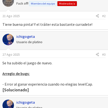
c
Fuck off!
Miembro del equipo
Moderador/a
i
o
21 Ago 2025
#2
n
e
Tiene buena pinta! Y el tráiler esta bastante curradete!
s
:
ichigogeta
Usuario de platino
27 Ago 2025
#3
Se ha subido el juego de nuevo.
Arreglo de bugs:
- Error al ganar experiencia cuando no elegias levelCap.
[Solucionado]
ichigogeta
Usuario de platino