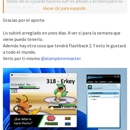
menor ahí es q puede hacerse surf en árboles y en tierra pero no
acceder al lago,
Hacer clic para expandir...
de todas maneras es poco lo que resta beta, gym 8 (...y Liga
pkmn?) previo ese punto mayor parte jugabilidad avance historia,
Gracias por el aporte.
no hay casi ningunos bugs más(si puedo encontrar otro/s
menores explorando mapa, te los reportare)
Lo subiré arreglado en unos dias. A ver si para la semana que
saludos!.)
viene puedo tenerlo.
Además hay otra cosa que tendrá flashback 2. Y esto le gustará
a todo el mundo.
Verlo por ti mismo
@alainpkmnmaster
.