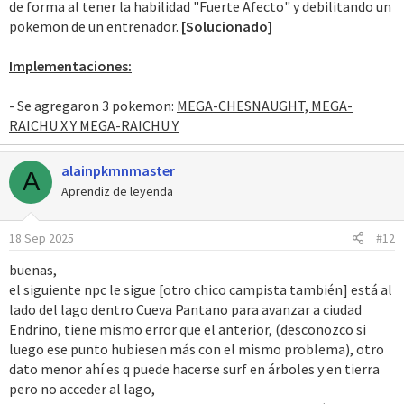
de forma al tener la habilidad "Fuerte Afecto" y debilitando un
pokemon de un entrenador.
[Solucionado]
Implementaciones:
- Se agregaron 3 pokemon:
MEGA-CHESNAUGHT, MEGA-
RAICHU X Y MEGA-RAICHU Y
alainpkmnmaster
A
Aprendiz de leyenda
18 Sep 2025
#12
buenas,
el siguiente npc le sigue [otro chico campista también] está al
lado del lago dentro Cueva Pantano para avanzar a ciudad
Endrino, tiene mismo error que el anterior, (desconozco si
luego ese punto hubiesen más con el mismo problema), otro
dato menor ahí es q puede hacerse surf en árboles y en tierra
pero no acceder al lago,