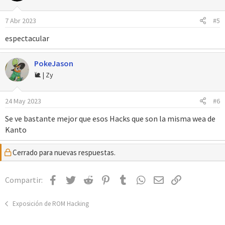
Os dejo el trailer por aquí, junto a unas capturas de pantalla. Os
7 Abr 2023
#5
recomiendo verlo hasta el final, especialmente a aquellos que
aún no estén convencidos de descargarlo.
espectacular
PokeJason
Capturas de Pantalla
🐌 | Zy
24 May 2023
#6
Se ve bastante mejor que esos Hacks que son la misma wea de
Kanto
Cerrado para nuevas respuestas.
Facebook
Twitter
Reddit
Pinterest
Tumblr
WhatsApp
Email
Enlace
Compartir:
Exposición de ROM Hacking