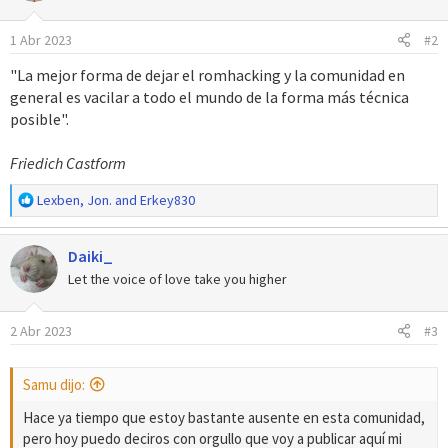
i
o
1 Abr 2023
#2
n
e
"La mejor forma de dejar el romhacking y la comunidad en
s
general es vacilar a todo el mundo de la forma más técnica
:
posible".
Friedich Castform
R
Lexben
,
Jon.
and
Erkey830
e
a
Daiki_
c
c
Let the voice of love take you higher
i
o
2 Abr 2023
#3
n
e
s
Samu dijo:
:
Hace ya tiempo que estoy bastante ausente en esta comunidad,
pero hoy puedo deciros con orgullo que voy a publicar aquí mi