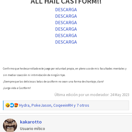
ALL HAIL CASTFORM!!
DESCARGA
DESCARGA
DESCARGA
DESCARGA
DESCARGA
DESCARGA
Confirmo que he desarrollado este juego por voluntad propia, en pleno uso de mis facultades mentales y
sin mediar coacción ni intimidación de ningún tipo.
¡Siempre que las deliciosas bolas de castform no sean una forma de chantaje, claro!
¡Larga vida a Castform!
Última edición por un moderador:
24 May 2023
R
Hydra
,
PokeJason
,
CoqeeinRH
y 7 otros
e
a
kakarotto
c
c
Usuario mítico