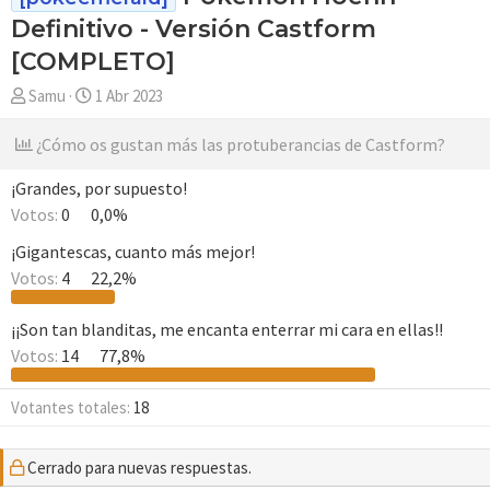
Definitivo - Versión Castform
[COMPLETO]
A
F
Samu
1 Abr 2023
u
e
t
c
¿Cómo os gustan más las protuberancias de Castform?
o
h
r
a
¡Grandes, por supuesto!
d
Votos:
0
0,0%
e
¡Gigantescas, cuanto más mejor!
i
Votos:
4
22,2%
n
i
c
¡¡Son tan blanditas, me encanta enterrar mi cara en ellas!!
i
Votos:
14
77,8%
o
Votantes totales
18
Cerrado para nuevas respuestas.