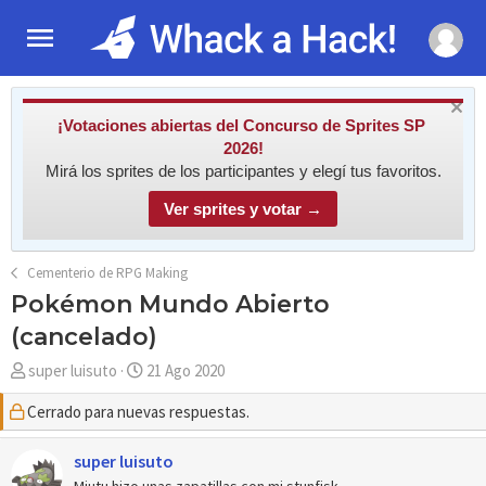
¡Votaciones abiertas del Concurso de Sprites SP
2026!
Mirá los sprites de los participantes y elegí tus favoritos.
Ver sprites y votar →
Cementerio de RPG Making
Pokémon Mundo Abierto
(cancelado)
A
F
super luisuto
21 Ago 2020
u
e
Cerrado para nuevas respuestas.
t
c
o
h
r
super luisuto
a
d