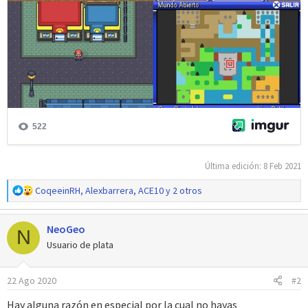
Última edición:
8 Feb 2021
R
CoqeeinRH
,
Alexbarrera
,
ACE10
y 2 otros
e
a
NeoGeo
c
N
c
Usuario de plata
i
o
22 Ago 2020
#2
n
e
Hay alguna razón en especial por la cual no hayas
s