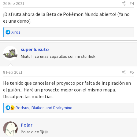
26 Ene 2021
#4
¡Disfruta ahora de la Beta de Pokémon Mundo abierto! (Ya no
es una demo).
R
Xiros
e
a
super luisuto
c
c
Miutu hizo unas zapatillas con mi stunfisk
i
o
8 Feb 2021
#5
n
e
He tenido que cancelar el proyecto por falta de inspiración en
s
el guión... Haré un proyecto mejor con el mismo mapa.
:
Disculpen las molestias.
R
Redsus
,
Blaiken
and
Drakymino
e
a
Polar
c
c
Polar dice 🐻‍❄️
i