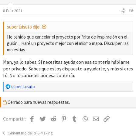
o
8 Feb 2021
#6
n
e
s
super luisuto dijo:
:
He tenido que cancelar el proyecto por falta de inspiración en el
guión... Haré un proyecto mejor con el mismo mapa. Disculpen las
molestias.
Man, ya lo sabes. Sí necesitas ayuda con esa tontería háblame
por privado. Sabes que estoy dispuesto a ayudarte, y más si eres
tú. No lo canceles por esa tontería.
R
super luisuto
e
a
Cerrado para nuevas respuestas.
c
c
i
Facebook
Twitter
Reddit
Pinterest
Tumblr
WhatsApp
Email
Enlace
Compartir:
o
n
e
Cementerio de RPG Making