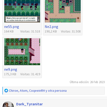
ne55.png
Ne2.png
164 KB
Visitas: 31.518
190,2 KB
Visitas: 31.508
ne9.png
175,3 KB
Visitas: 31.419
Última edición:
26 Feb 2023
R
Chiroe
,
Atom
,
CoqeeinRH
y otra persona
e
a
Dark_Tyranitar
c