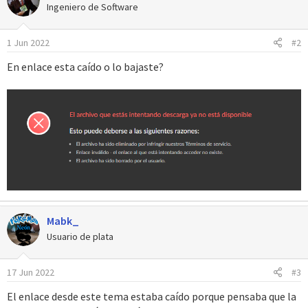
c
Ingeniero de Software
i
o
1 Jun 2022
#2
n
e
En enlace esta caído o lo bajaste?
s
:
Mabk_
Usuario de plata
17 Jun 2022
#3
El enlace desde este tema estaba caído porque pensaba que la