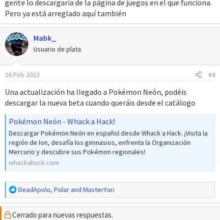
gente lo descargaría de la página de juegos en el que funciona.
Pero ya está arreglado aquí también
Mabk_
Usuario de plata
26 Feb 2023
#4
Una actualización ha llegado a Pokémon Neón, podéis
descargar la nueva beta cuando queráis desde el catálogo
Pokémon Neón - Whack a Hack!
Descargar Pokémon Neón en español desde Whack a Hack. ¡Visita la
región de Ion, desafía los gimnasios, enfrenta la Organización
Mercurio y descubre sus Pokémon regionales!
whackahack.com
R
DeadApolo
,
Polar
and
MasterYuri
e
a
Cerrado para nuevas respuestas.
c