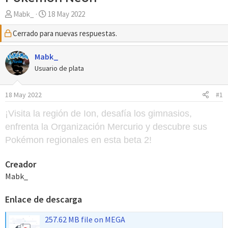
A
F
Mabk_
18 May 2022
u
e
Cerrado para nuevas respuestas.
t
c
o
h
r
Mabk_
a
d
Usuario de plata
e
i
18 May 2022
#1
n
i
¡Visita la región de Ion, desafía los gimnasios,
c
enfrenta la Organización Mercurio y descubre sus
i
Pokémon regionales en esta beta 2!
o
Creador
Mabk_
Enlace de descarga
257.62 MB file on MEGA