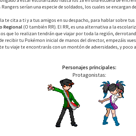
obligado a estar escolarizado hasta los 18 en una escuela de entre
os Rangers serían una especie de soldados, los cuales se encargan 
ela te cita a ti y a tus amigos en su despacho, para hablar sobre t
o Regional
(O también RR). El RR, es una alternativa a la escolari
los que lo realizan tendrán que viajar por toda la región, derrotand
 recibir tu Pokémon inicial de manos del director, empezáis vuest
te tu viaje te encontrarás con un montón de adversidades, y poco a 
Personajes principales:
Protagonistas: