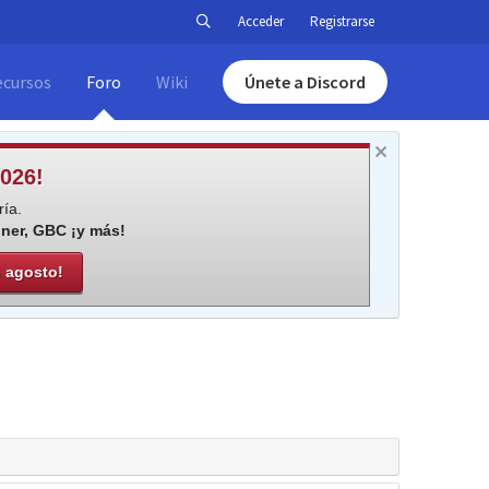
Acceder
Registrarse
ecursos
Foro
Wiki
Únete a Discord
026!
ía.
iner, GBC ¡y más!
e agosto!