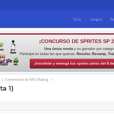
Sitio
Juegos
R
¡CONCURSO DE SPRITES SP 2
Una única ronda
y un ganador por categor
Participá en todas las que quieras:
Recolor, Revamp, Tra
¡Inscribite y entregá tus sprites antes del 8 d
Cementerio de RPG Making
a 1)