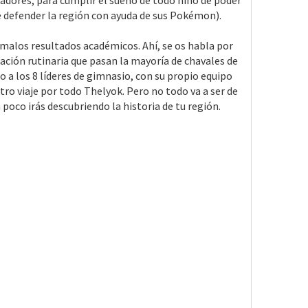
nadores, para cumplir el sueño de todo niño de poder
de defender la región con ayuda de sus Pokémon).
us malos resultados académicos. Ahí, se os habla por
zación rutinaria que pasan la mayoría de chavales de
o a los 8 líderes de gimnasio, con su propio equipo
ro viaje por todo Thelyok. Pero no todo va a ser de
poco irás descubriendo la historia de tu región.