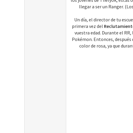
los jóvenes de Thelyok, estás 
llegar a ser un Ranger. (L
Un día, el director de tu escu
primera vez del
Reclutamient
vuestra edad. Durante el RR, 
Pokémon. Entonces, después de
color de rosa, ya que duran