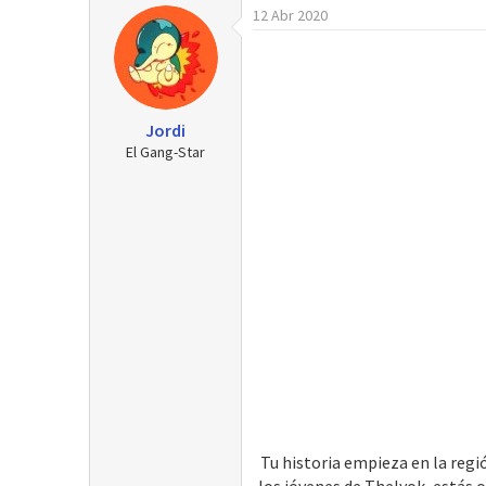
12 Abr 2020
r
a
d
e
i
n
Jordi
i
El Gang-Star
c
i
o
Tu historia empieza en la reg