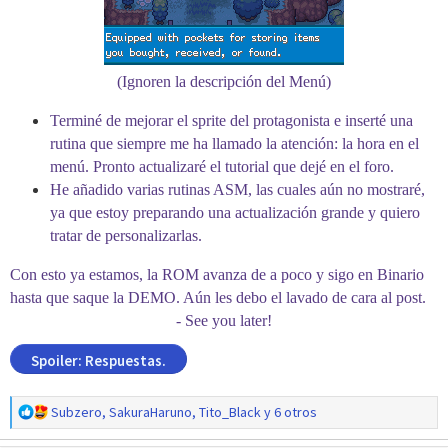
***
(Ignoren la descripción del Menú)
Spoiler:
Agradecimientos
Terminé de mejorar el sprite del protagonista e inserté una
rutina que siempre me ha llamado la atención: la hora en el
Spoiler:
Créditos
menú. Pronto actualizaré el tutorial que dejé en el foro.
He añadido varias rutinas ASM, las cuales aún no mostraré,
***
ya que estoy preparando una actualización grande y quiero
Bueno, eso sería todo.
tratar de personalizarlas.
Iré actualizando en cuanto pueda, si se me olvidó alguien en los
Con esto ya estamos, la ROM avanza de a poco y sigo en Binario
créditos o en los agradecimientos avísenme. Recomiendo
hasta que saque la DEMO. Aún les debo el lavado de cara al post.
encarecidamente leer bien la sinopsis para entender "lo que
- See you later!
quiero hacer" y tener "un mejor contexto", tomen en cuenta las
comillas y blabla. Saludos a todos.
Spoiler:
Respuestas.
Me gustaría que dejaran su opinión y den feedback, comentar y
R
reaccionar no te quitará mucho tiempo, eh.
Subzero
,
SakuraHaruno
,
Tito_Black
y 6 otros
e
Me despido, nos vemos en otro DraicoPost (?)