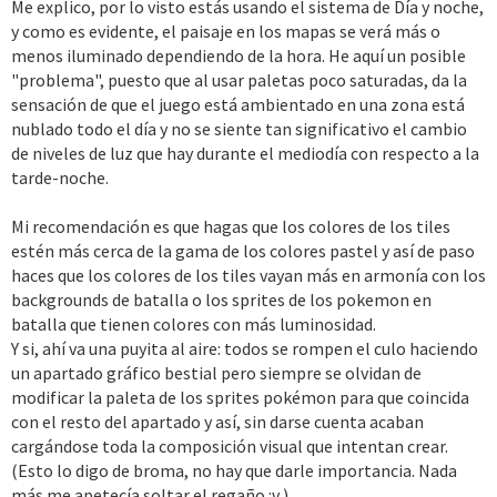
Me explico, por lo visto estás usando el sistema de Día y noche,
Spoiler:
Agradecimientos
y como es evidente, el paisaje en los mapas se verá más o
menos iluminado dependiendo de la hora. He aquí un posible
Spoiler:
Créditos
"problema", puesto que al usar paletas poco saturadas, da la
***
sensación de que el juego está ambientado en una zona está
nublado todo el día y no se siente tan significativo el cambio
Bueno, eso sería todo.
de niveles de luz que hay durante el mediodía con respecto a la
Iré actualizando en cuanto pueda, si se me olvidó alguien en los
tarde-noche.
créditos o en los agradecimientos avísenme. Recomiendo
encarecidamente leer bien la sinopsis para entender "lo que
Mi recomendación es que hagas que los colores de los tiles
quiero hacer" y tener "un mejor contexto", tomen en cuenta las
estén más cerca de la gama de los colores pastel y así de paso
comillas y blabla. Saludos a todos.
haces que los colores de los tiles vayan más en armonía con los
backgrounds de batalla o los sprites de los pokemon en
Me gustaría que dejaran su opinión y den feedback, comentar y
batalla que tienen colores con más luminosidad.
reaccionar no te quitará mucho tiempo, eh.
Y si, ahí va una puyita al aire: todos se rompen el culo haciendo
Me despido, nos vemos en otro DraicoPost (?)
un apartado gráfico bestial pero siempre se olvidan de
modificar la paleta de los sprites pokémon para que coincida
Spoiler
con el resto del apartado y así, sin darse cuenta acaban
cargándose toda la composición visual que intentan crear.
(Esto lo digo de broma, no hay que darle importancia. Nada
~ Paz
más me apetecía soltar el regaño :v )