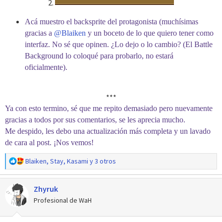
2.
Acá muestro el backsprite del protagonista (muchísimas
gracias a
@Blaiken
y un boceto de lo que quiero tener como
interfaz. No sé que opinen. ¿Lo dejo o lo cambio? (El Battle
Background lo coloqué para probarlo, no estará
oficialmente).
***​
Ya con esto termino, sé que me repito demasiado pero nuevamente
gracias a todos por sus comentarios, se les aprecia mucho.
Me despido, les debo una actualización más completa y un lavado
de cara al post. ¡Nos vemos!
R
Blaiken
,
Stay
,
Kasami
y 3 otros
e
a
Zhyruk
c
c
Profesional de WaH
i
o