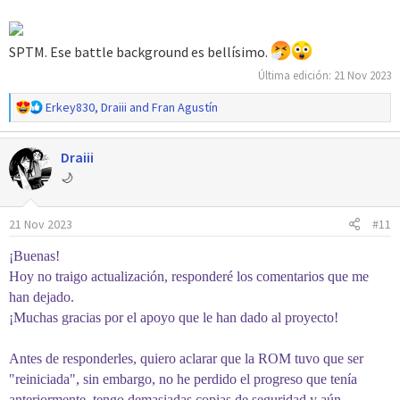
SPTM. Ese battle background es bellísimo.
Última edición:
21 Nov 2023
R
Erkey830
,
Draiii
and
Fran Agustín
e
a
Draiii
c
c
🌙
i
o
21 Nov 2023
#11
n
e
¡Buenas!
s
:
Hoy no traigo actualización, responderé los comentarios que me
han dejado.
¡Muchas gracias por el apoyo que le han dado al proyecto!
Antes de responderles, quiero aclarar que la ROM tuvo que ser
"reiniciada", sin embargo, no he perdido el progreso que tenía
anteriormente, tengo demasiadas copias de seguridad y aún