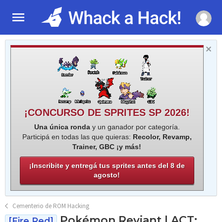
¡CONCURSO DE SPRITES SP 2026!
Una única ronda
y un ganador por categoría.
Participá en todas las que quieras:
Recolor, Revamp,
Trainer, GBC ¡y más!
¡Inscribite y entregá tus sprites antes del 8 de
agosto!
Cementerio de ROM Hacking
Pokémon Reviant | ACT:
[Fire Red]