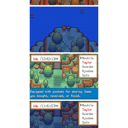
Características
Tiles completamente renovados y con un estilo
"fresco".
Gráficos personalizados con el estilo SW/SH.
Una historia con muchísimas sorpresas.
Nueva banda sonora.
Podrás jugar con dos personajes. (Habrán dos
protagonistas, esto no viene en la sinopsis).
Una Pokédex completamente personalizada añadiendo
varios Pokémon de diversas generaciones. (Sin usar
bases).
Diversas rutinas ASM (mecánicas) para enriquecer la
experiencia del jugador.
Muchas otras cosas que serán añadidas.
(Ésta lista se
extenderá)
.
Scans