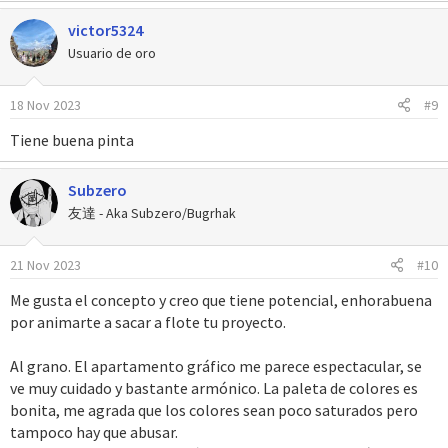
a
Spoiler:
Créditos
Una historia con muchísimas sorpresas.
victor5324
c
Nueva banda sonora.
c
***
Usuario de oro
Podrás jugar con dos personajes. (Habrán dos
i
protagonistas, esto no viene en la sinopsis).
o
Bueno, eso sería todo.
18 Nov 2023
#9
n
Una Pokédex completamente personalizada añadiendo
Iré actualizando en cuanto pueda, si se me olvidó alguien en los
e
varios Pokémon de diversas generaciones. (Sin usar
créditos o en los agradecimientos avísenme. Recomiendo
Tiene buena pinta
s
bases).
encarecidamente leer bien la sinopsis para entender "lo que
:
Diversas rutinas ASM (mecánicas) para enriquecer la
quiero hacer" y tener "un mejor contexto", tomen en cuenta las
Subzero
experiencia del jugador.
comillas y blabla. Saludos a todos.
友達 - Aka Subzero/Bugrhak
Muchas otras cosas que serán añadidas.
(Ésta lista se
extenderá)
.
Me gustaría que dejaran su opinión y den feedback, comentar y
21 Nov 2023
#10
reaccionar no te quitará mucho tiempo, eh.
Me despido, nos vemos en otro DraicoPost (?)
Scans
Me gusta el concepto y creo que tiene potencial, enhorabuena
por animarte a sacar a flote tu proyecto.
Spoiler
Al grano. El apartamento gráfico me parece espectacular, se
ve muy cuidado y bastante armónico. La paleta de colores es
~ Paz
bonita, me agrada que los colores sean poco saturados pero
***
tampoco hay que abusar.