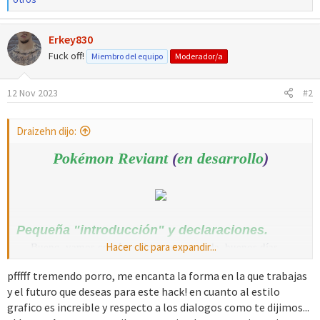
a
c
Erkey830
c
i
Fuck off!
Miembro del equipo
Moderador/a
o
n
12 Nov 2023
#2
e
s
:
Draizehn dijo:
Pokémon Reviant
(
en desarrollo
)
Pequeña "introducción" y declaraciones.
Hacer clic para expandir...
Bueno, vamos con ésto. Primero que nada, buenos días,
tardes o noches dependiendo de dónde me estén leyendo.
pfffff tremendo porro, me encanta la forma en la que trabajas
Soy Draizehn, pero mis compañeros suelen decirme Drai o
y el futuro que deseas para este hack! en cuanto al estilo
Red. Desde Enero me empecé a dedicar a éste hack, teniendo
grafico es increible y respecto a los dialogos como te dijimos...
altas y bajas, cambios de planes seguidos e incluso llegué a