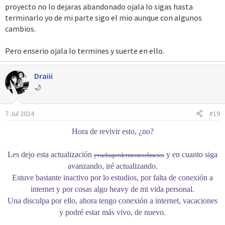
mostraré, ya que estoy preparando una actualización
proyecto no lo dejaras abandonado ojala lo sigas hasta
grande y quiero tratar de personalizarlas.
terminarlo yo de mi parte sigo el mio aunque con algunos
cambios.
Con esto ya estamos, la ROM avanza de a poco y sigo en
Binario hasta que saque la DEMO. Aún les debo el lavado de
Pero enserio ojala lo termines y suerte en ello.
cara al post.
- See you later!
Draiii
Spoiler:
Respuestas.
🌙
7 Jul 2024
#19
Hora de revivir esto, ¿no?
Les dejo esta actualización
y en cuanto siga
yvueloaperdermeotros6meses
avanzando, iré actualizando.
Estuve bastante inactivo por lo estudios, por falta de conexión a
internet y por cosas algo heavy de mi vida personal.
Una disculpa por ello, ahora tengo conexión a internet, vacaciones
y podré estar más vivo, de nuevo.