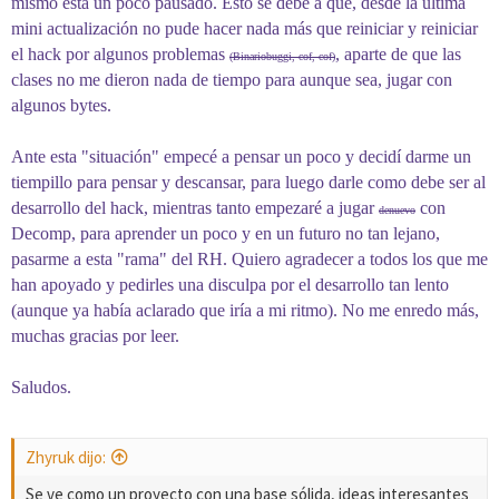
mismo está un poco pausado. Esto se debe a que, desde la última
mini actualización no pude hacer nada más que reiniciar y reiniciar
el hack por algunos problemas
, aparte de que las
(Binariobuggi, cof, cof)
clases no me dieron nada de tiempo para aunque sea, jugar con
algunos bytes.
Ante esta "situación" empecé a pensar un poco y decidí darme un
tiempillo para pensar y descansar, para luego darle como debe ser al
desarrollo del hack, mientras tanto empezaré a jugar
con
denuevo
Decomp, para aprender un poco y en un futuro no tan lejano,
pasarme a esta "rama" del RH. Quiero agradecer a todos los que me
han apoyado y pedirles una disculpa por el desarrollo tan lento
(aunque ya había aclarado que iría a mi ritmo). No me enredo más,
muchas gracias por leer.
Saludos.
Zhyruk dijo:
Se ve como un proyecto con una base sólida, ideas interesantes