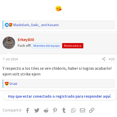
R
BladeDark
,
Daiki_
and
Kasami
e
a
Erkey830
c
c
Fuck off!
Miembro del equipo
Moderador/a
i
o
7 Jul 2024
#20
n
e
Y respecto a los tiles se ven chidoris, haber si logras acabarlo!
s
ejem volt strike ejem
:
R
Draiii
e
a
Hay que estar conectado o registrado para responder aquí.
c
c
i
Facebook
Twitter
Reddit
Pinterest
Tumblr
WhatsApp
Email
Enlace
Compartir:
o