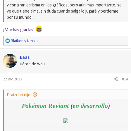
y con gran carisma en los gráficos, pero aún más importante, se
ve que tiene alma, sin duda cuando salga lo jugaré y perderme
por su mundo...
¡Muchas gracias!
R
Blaiken
y
Nexxo
e
a
Eaas
c
c
Héroe de WaH
i
o
22 Dic 2023
#14
n
e
s
Draizehn dijo:
:
Pokémon Reviant
(
en desarrollo
)