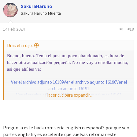
a
SakuraHaruno
c
Spoiler
c
Sakura Haruno Muerta
i
o
~ Paz
14 Feb 2024
#18
n
e
s
Draizehn dijo:
:
Bueno, bueno. Tenía el post un poco abandonado, es hora de
hacer otra actualización pequeña. No me voy a enrollar mucho,
así que ahí les va:
Ver el archivo adjunto 16189
Ver el archivo adjunto 16190
Ver el
archivo adjunto 16191
Ver el archivo adjunto 16192
Hacer clic para expandir...
Ver el archivo adjunto 16193
(Ignoren la descripción del Menú)
Terminé de mejorar el sprite del protagonista e inserté una
rutina que siempre me ha llamado la atención: la hora en
el menú. Pronto actualizaré el tutorial que dejé en el foro.
Pregunta este hack rom seria english o español? por que veo
He añadido varias rutinas ASM, las cuales aún no
partes english y es excelente que vuelvas retomar este