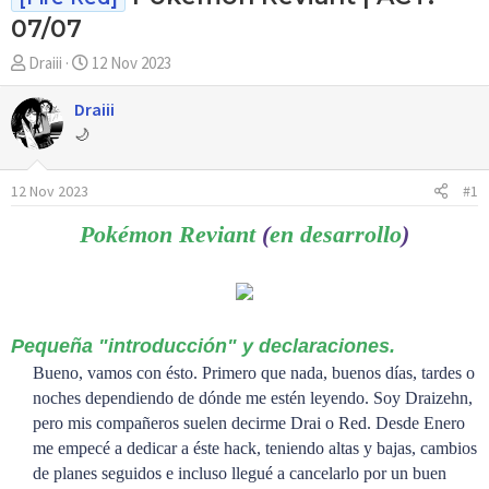
07/07
A
F
Draiii
12 Nov 2023
u
e
t
c
Draiii
o
h
🌙
r
a
d
12 Nov 2023
#1
e
i
Pokémon Reviant
(
en desarrollo
)
n
i
c
i
o
Pequeña "introducción" y declaraciones.
Bueno, vamos con ésto. Primero que nada, buenos días, tardes o
noches dependiendo de dónde me estén leyendo. Soy Draizehn,
pero mis compañeros suelen decirme Drai o Red. Desde Enero
me empecé a dedicar a éste hack, teniendo altas y bajas, cambios
de planes seguidos e incluso llegué a cancelarlo por un buen