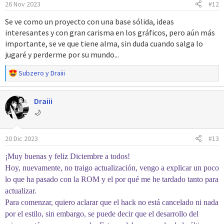
26 Nov 2023
#12
n
e
Se ve como un proyecto con una base sólida, ideas
s
interesantes y con gran carisma en los gráficos, pero aún más
:
importante, se ve que tiene alma, sin duda cuando salga lo
jugaré y perderme por su mundo...
R
Subzero
y
Draiii
e
a
Draiii
c
c
🌙
i
o
20 Dic 2023
#13
n
e
¡Muy buenas y feliz Diciembre a todos!
s
:
Hoy, nuevamente, no traigo actualización, vengo a explicar un poco
lo que ha pasado con la ROM y el por qué me he tardado tanto para
actualizar.
Para comenzar, quiero aclarar que el hack no está cancelado ni nada
por el estilo, sin embargo, se puede decir que el desarrollo del