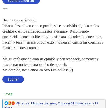
Spoiler:
Créditos
***
Bueno, eso sería todo.
Iré actualizando en cuanto pueda, si se me olvidó alguien en los
créditos o en los agradecimientos avísenme. Recomiendo
encarecidamente leer bien la sinopsis para entender "lo que quiero
hacer" y tener "un mejor contexto", tomen en cuenta las comillas y
blabla. Saludos a todos.
Me gustaría que dejaran su opinión y den feedback, comentar y
reaccionar no te quitará mucho tiempo, eh.
Me despido, nos vemos en otro DraicoPost (?)
Spoiler
~ Paz
R
MH_si_se_bloquea_de_new
,
CoqeeinRH
,
PokeJason
y 18
e
otros