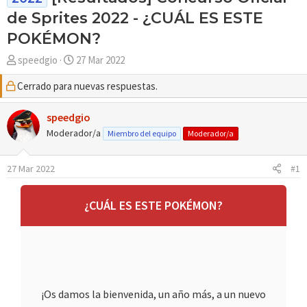
de Sprites 2022 - ¿CUÁL ES ESTE
POKÉMON?
A
F
speedgio
27 Mar 2022
u
e
Cerrado para nuevas respuestas.
t
c
o
h
r
speedgio
a
d
Moderador/a
Miembro del equipo
Moderador/a
e
i
27 Mar 2022
#1
n
i
c
¿CUÁL ES ESTE POKÉMON?
i
o
¡Os damos la bienvenida, un año más, a un nuevo