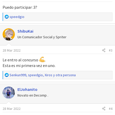
e
Puedo participar :3?
s
:
R
speedgio
e
a
ShibuKai
c
c
Un Comunicador Social y Spriter
i
o
28 Mar 2022
#3
n
e
Le entro al concurso
.
s
:
Esta es mi primera vez en uno.
R
Senkun999
,
speedgio
,
Xiros
y otra persona
e
a
ElJohanito
c
c
Novato en Decomp .
i
o
28 Mar 2022
#4
n
e