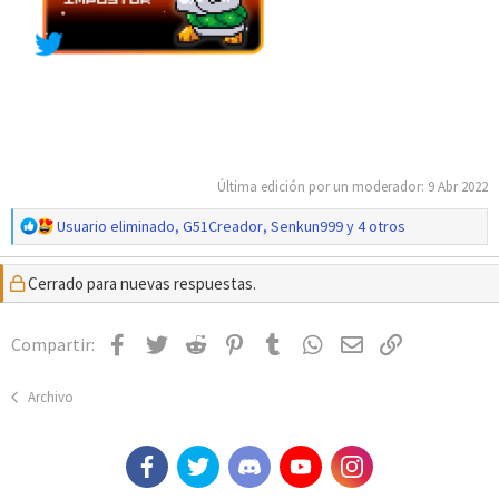
Última edición por un moderador:
9 Abr 2022
R
Usuario eliminado
,
G51Creador
,
Senkun999
y 4 otros
e
a
Cerrado para nuevas respuestas.
c
c
i
Facebook
Twitter
Reddit
Pinterest
Tumblr
WhatsApp
Email
Enlace
Compartir:
o
n
e
Archivo
s
: