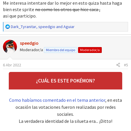
Me interesa intentare dar lo mejor en esto quiza hasta haga
s
bien este sprite
no como los otros que hice caca ,
:
asi que participo.
R
Dark_Tyranitar
,
speedgio
and
Aguiar
e
a
speedgio
c
c
Moderador/a
Miembro del equipo
Moderador/a
i
o
6 Abr 2022
#5
n
e
s
¿CUÁL ES ESTE POKÉMON?
:
Como habíamos comentado en el tema anterior
, en esta
ocasión las votaciones fueron realizadas por redes
sociales.
La verdadera identidad de la silueta era... ¡Ditto!