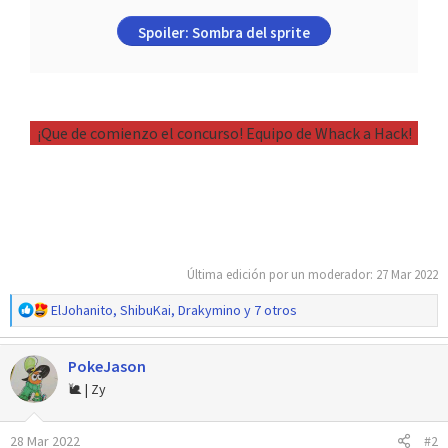
Spoiler:
Sombra del sprite
¡Que de comienzo el concurso! Equipo de Whack a Hack!
Última edición por un moderador:
27 Mar 2022
R
ElJohanito
,
ShibuKai
,
Drakymino
y 7 otros
e
a
PokeJason
c
c
🐌 | Zy
i
o
28 Mar 2022
#2
n