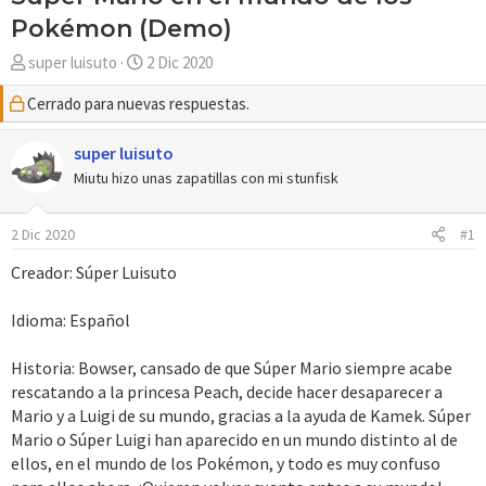
Pokémon (Demo)
A
F
super luisuto
2 Dic 2020
u
e
Cerrado para nuevas respuestas.
t
c
o
h
r
super luisuto
a
d
Miutu hizo unas zapatillas con mi stunfisk
e
i
2 Dic 2020
#1
n
i
Creador: Súper Luisuto
c
i
Idioma: Español
o
Historia: Bowser, cansado de que Súper Mario siempre acabe
rescatando a la princesa Peach, decide hacer desaparecer a
Mario y a Luigi de su mundo, gracias a la ayuda de Kamek. Súper
Mario o Súper Luigi han aparecido en un mundo distinto al de
ellos, en el mundo de los Pokémon, y todo es muy confuso