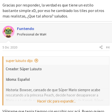
Gracias por responder, la verdad es que tiene un estilo
bastante simple xD, por eso he cambiado los tiles por otros
mas realistas, ¿Que tal ahora? saludos.
Funtendo
Profesional de WaH
5 Dic 2020
#4
super luisuto dijo:
Creador: Súper Luisuto
Idioma: Español
Historia: Bowser, cansado de que Súper Mario siempre acabe
rescatando a la princesa Peach, decide hacer desaparecer a
Mario y a Luigi de su mundo, gracias a la ayuda de Kamek. Súper
Hacer clic para expandir...
Mario o Súper Luigi han aparecido en un mundo distinto al de
ellos, en el mundo de los Pokémon, y todo es muy confuso para
Válgame que tenia tiempo sin escribir por acá, Bueno quiero