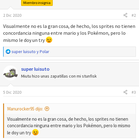
i
Miembro insignia
o
n
2 Dic 2020
#2
e
s
Visualmente no es la gran cosa, de hecho, los sprites no tienen
:
concordancia ninguna entre mario y los Pokémon, pero lo
mismo le doy un try
R
super luisuto
y
Polar
e
a
super luisuto
c
c
Miutu hizo unas zapatillas con mi stunfisk
i
o
5 Dic 2020
#3
n
e
s
Manurocker95 dijo:
:
Visualmente no es la gran cosa, de hecho, los sprites no tienen
concordancia ninguna entre mario y los Pokémon, pero lo mismo
le doy un try