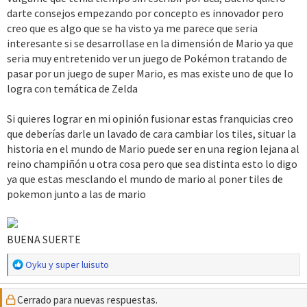
ellos ahora. ¡Quieren volver cuanto antes a su mundo! ¿Pero
darte consejos empezando por concepto es innovador pero
como? Bill, un gran profesor, científico e inventor, necesita la
creo que es algo que se ha visto ya me parece que seria
ayuda de Mario o de Luigi para recuperar el equipo ancestral, un
interesante si se desarrollase en la dimensión de Mario ya que
raro material que necesita para crear una nave espacial, y así
seria muy entretenido ver un juego de Pokémon tratando de
cumplir su sueño, ser el mejor inventor del mundo. A cambio,
pasar por un juego de super Mario, es mas existe uno de que lo
Mario o Luigi usará la nave para volver a su mundo y rescatar a
logra con temática de Zelda
Peach. ¿Recuperará Mario o Luigi todos sus recuerdos perdidos?,
¿Bastará con hacer desaparecer a Mario o a Luigi, o Bowser
Si quieres lograr en mi opinión fusionar estas franquicias creo
tendrá que hacer más? ¿Conseguirá Bill ser el mejor inventor del
que deberías darle un lavado de cara cambiar los tiles, situar la
mundo? ¿O habrán equipos villanos que harán lo que esté en sus
historia en el mundo de Mario puede ser en una region lejana al
manos para impedirlo? ¡Juega y descúbrelo tu mismo!
reino champiñón u otra cosa pero que sea distinta esto lo digo
ya que estas mesclando el mundo de mario al poner tiles de
Imágenes:
pokemon junto a las de mario
BUENA SUERTE
R
Oyku
y
super luisuto
e
a
Cerrado para nuevas respuestas.
c