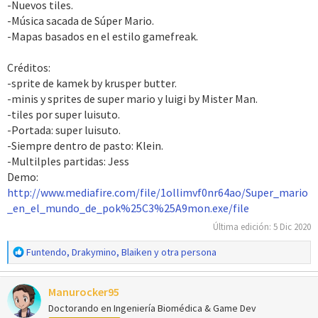
-Nuevos tiles.
-Música sacada de Súper Mario.
-Mapas basados en el estilo gamefreak.
Créditos:
-sprite de kamek by krusper butter.
-minis y sprites de super mario y luigi by Mister Man.
-tiles por super luisuto.
-Portada: super luisuto.
-Siempre dentro de pasto: Klein.
-Multilples partidas: Jess
Demo:
http://www.mediafire.com/file/1ollimvf0nr64ao/Super_mario
_en_el_mundo_de_pok%25C3%25A9mon.exe/file
Última edición:
5 Dic 2020
R
Funtendo
,
Drakymino
,
Blaiken
y otra persona
e
a
Manurocker95
c
c
Doctorando en Ingeniería Biomédica & Game Dev