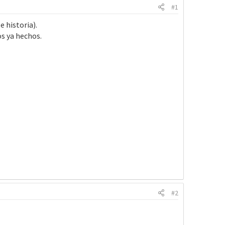
#1
 historia).
os ya hechos.
#2