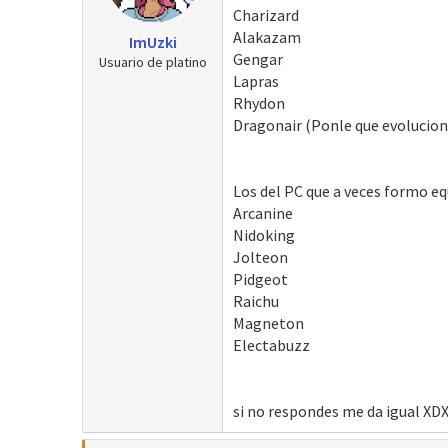
Charizard
Alakazam
ImUzki
Gengar
Usuario de platino
Lapras
Rhydon
Dragonair (Ponle que evolucion
Los del PC que a veces formo eq
Arcanine
Nidoking
Jolteon
Pidgeot
Raichu
Magneton
Electabuzz
si no respondes me da igual XD