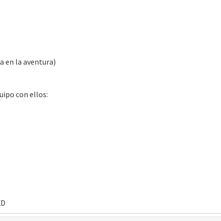
a en la aventura)
uipo con ellos:
XD