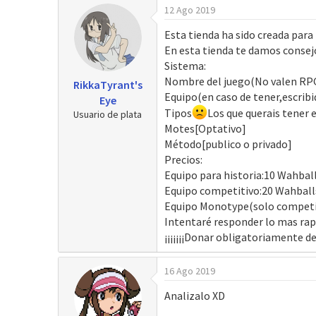
12 Ago 2019
r
a
d
Esta tienda ha sido creada para
e
En esta tienda te damos consejo
i
Sistema:
n
Nombre del juego(No valen RPG
RikkaTyrant's
i
Equipo(en caso de tener,escribi
Eye
c
Tipos
Los que querais tener 
Usuario de plata
i
Motes[Optativo]
o
Método[publico o privado]
Precios:
Equipo para historia:10 Wahball
Equipo competitivo:20 Wahballs
Equipo Monotype(solo competiti
Intentaré responder lo mas rap
¡¡¡¡¡¡¡Donar obligatoriamente des
16 Ago 2019
Analizalo XD