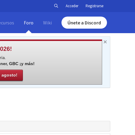
Acceder
Registrarse
ecursos
Foro
Wiki
Únete a Discord
026!
ía.
iner, GBC ¡y más!
e agosto!