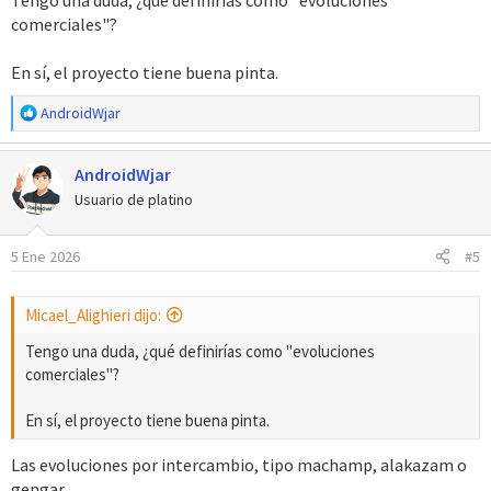
Tengo una duda, ¿qué definirías como "evoluciones
comerciales"?
En sí, el proyecto tiene buena pinta.
R
AndroidWjar
e
a
AndroidWjar
c
c
Usuario de platino
i
o
5 Ene 2026
#5
n
e
s
Micael_Alighieri dijo:
:
Tengo una duda, ¿qué definirías como "evoluciones
comerciales"?
En sí, el proyecto tiene buena pinta.
Las evoluciones por intercambio, tipo machamp, alakazam o
gengar.