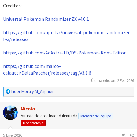
Créditos:
Universal Pokemon Randomizer ZX v4.6.1
https://github.com/upr-fvx/universal-pokemon-randomizer-
fvx/releases
https://github.com/AdAstra-LD/DS-Pokemon-Rom-Editor
https://github.com/marco-
calautti/DeltaPatcher/releases/tag/v3.1.6
Última edición:
2 Feb 2026
R
Lider Morti
y
M_Alighieri
e
a
Micolo
c
c
Autista de creatividad ilimitada
Miembro del equipo
i
Moderador/a
o
n
5 Ene 2026
#2