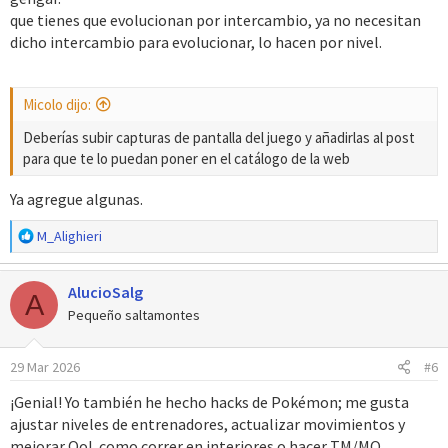
que tienes que evolucionan por intercambio, ya no necesitan
dicho intercambio para evolucionar, lo hacen por nivel.
Micolo dijo:
Deberías subir capturas de pantalla del juego y añadirlas al post
para que te lo puedan poner en el catálogo de la web
Ya agregue algunas.
R
M_Alighieri
e
a
AlucioSalg
c
A
c
Pequeño saltamontes
i
o
29 Mar 2026
#6
n
e
¡Genial! Yo también he hecho hacks de Pokémon; me gusta
s
ajustar niveles de entrenadores, actualizar movimientos y
:
mejorar QoL como correr en interiores o hacer TM/MO