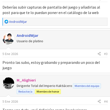
e
s
Deberías subir capturas de pantalla del juego y añadirlas al
:
post para que te lo puedan poner en el catálogo de la web
R
AndroidWjar
e
a
AndroidWjar
c
c
Usuario de platino
i
o
5 Ene 2026
#3
n
e
Pronto las subo, estoy grabando y preparando un poco del
s
juego
:
M_Alighieri
Dirigente Total del Imperio Kaktiácero
Miembro del equipo
Redactor/a
Miembro de honor
5 Ene 2026
#4