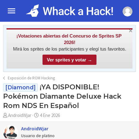
¡Votaciones abiertas del Concurso de Sprites SP
2026!
Mirá los sprites de los participantes y elegí tus favoritos.
Ver sprites y votar →
Exposición de ROM Hacking
¡YA DISPONIBLE!
[Diamond]
Pokémon Diamante Deluxe Hack
Rom NDS En Español
A
F
AndroidWjar
4 Ene 2026
u
e
t
c
AndroidWjar
o
h
Usuario de platino