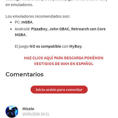
en emuladores.
Los emuladores recomendados son:
PC:
mGBA
.
Android:
PizzaBoy
,
John GBAC
,
Retroarch con Core
MGBA
.
El juego
NO es compatible
con
MyBoy
.
HAZ CLICK AQUÍ PARA DESCARGA POKÉMON
VESTIGIOS DE WAH EN ESPAÑOL
Comentarios
Inicia sesión para comentar
Micolo
29/05/2026 16:11