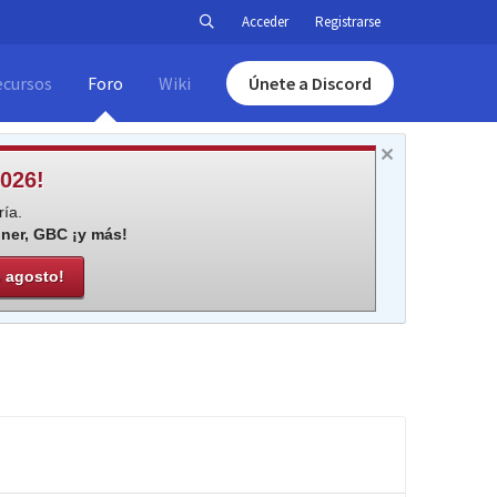
Acceder
Registrarse
ecursos
Foro
Wiki
Únete a Discord
026!
ía.
iner, GBC ¡y más!
e agosto!