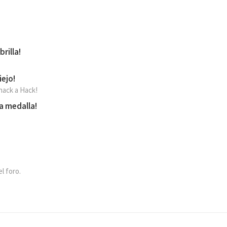
rilla!
iejo!
hack a Hack!
ra medalla!
l foro.