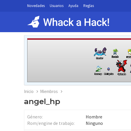
Novedades
Usuarios
Ayuda
Reglas
Inicio
Miembros
angel_hp
Género
Hombre
Rom/engine de trabajo
Ninguno