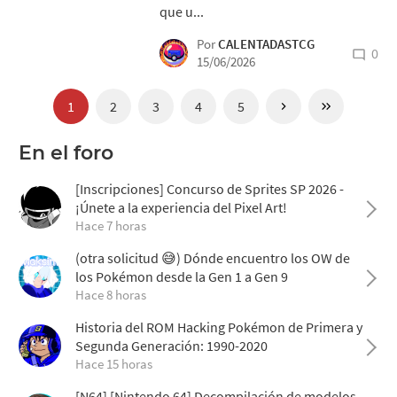
que u...
Por
CALENTADASTCG
0
15/06/2026
1
2
3
4
5
En el foro
[Inscripciones] Concurso de Sprites SP 2026 -
¡Únete a la experiencia del Pixel Art!
Hace 7 horas
(otra solicitud 😅) Dónde encuentro los OW de
los Pokémon desde la Gen 1 a Gen 9
Hace 8 horas
Historia del ROM Hacking Pokémon de Primera y
Segunda Generación: 1990-2020
Hace 15 horas
[N64] [Nintendo 64] Decompilación de modelos