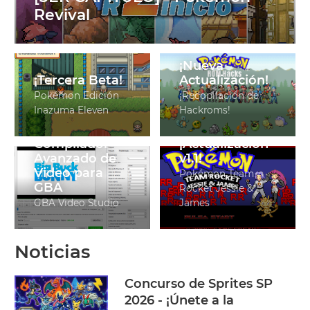
Revival
¡Nueva
¡Tercera Beta!
Actualización!
Pokémon Edición
¡Recopilación de
Inazuma Eleven
Hackroms!
Editor Visual y
Compilador
¡Actualización
Avanzado de
v1.1!
Video para
Pokémon Team
GBA
Rocket Jessie &
GBA Video Studio
James
Noticias
Concurso de Sprites SP
2026 - ¡Únete a la