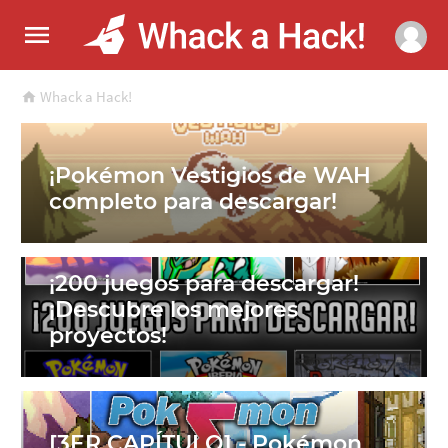
Whack a Hack!
¡Pokémon Vestigios de WAH
completo para descargar!
¡200 juegos para descargar!
¡Descubre los mejores
proyectos!
[3ER CAPÍTULO] - Pokémon