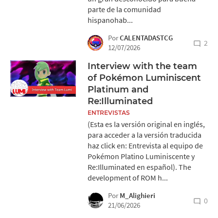
parte de la comunidad
hispanohab...
Por
CALENTADASTCG
2
12/07/2026
Interview with the team
of Pokémon Luminiscent
Platinum and
Re:Illuminated
ENTREVISTAS
(Esta es la versión original en inglés,
para acceder a la versión traducida
haz click en: Entrevista al equipo de
Pokémon Platino Luminiscente y
Re:Illuminated en español). The
development of ROM h...
Por
M_Alighieri
0
21/06/2026