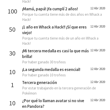
Hack!
¡Mamá, papá! ¡Ya cumplí 2 años!
12 Abr 2020
100
Porque tu cuenta tiene más de dos años en Whack a
Hack!
¡1 año en Whack a Hack!! ¡Sí que eres
12 Abr 2020
50
viejo!
Porque tu cuenta tiene más de un año en Whack a
Hack!
¡Mi tercera medalla es casi la que más
12 Abr 2020
30
brilla!
Por haber ganado 30 trofeos
¡La segunda medalla es esencial!
12 Abr 2020
10
Por haber ganado 10 trofeos
Tercera generación
12 Abr 2020
1
Por estar trabajando en la tercera generación de
Pokémon
¿Por qué lo llaman avatar si no vive
12 Abr 2020
10
en Pandora?