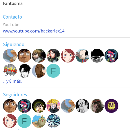
Fantasma
Contacto
YouTube
www.youtube.com/hackerlex14
Siguiendo
F
... y 8 más.
Seguidores
F