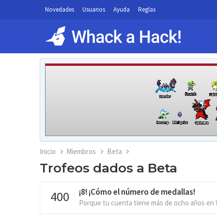
Novedades
Usuarios
Ayuda
Reglas
Inicio
Miembros
Beta
Trofeos dados a Beta
¡8! ¡Cómo el número de medallas!
400
Porque tu cuenta tiene más de ocho años en 