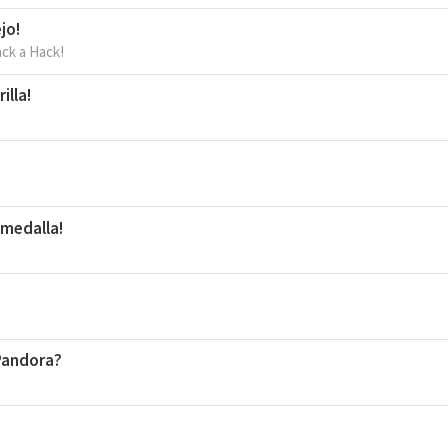
jo!
ck a Hack!
illa!
 medalla!
 Pandora?