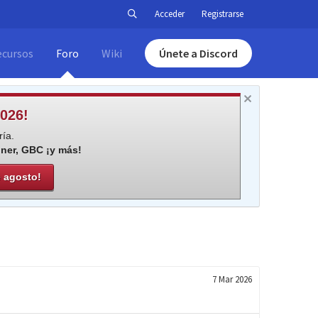
Acceder
Registrarse
ecursos
Foro
Wiki
Únete a Discord
026!
ía.
iner, GBC ¡y más!
e agosto!
7 Mar 2026