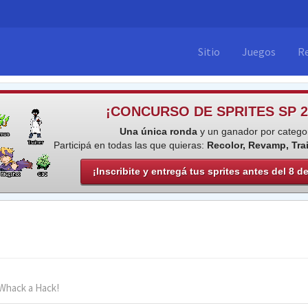
Sitio
Juegos
R
¡CONCURSO DE SPRITES SP 2
Una única ronda
y un ganador por categor
Participá en todas las que quieras:
Recolor, Revamp, Tra
¡Inscribite y entregá tus sprites antes del 8 d
Whack a Hack!