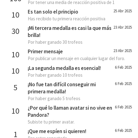
Por tener una media de reacción positiva de 1
Es tan solo el principio
25 Abr 2025
10
Has recibido tu primera reacción positiva
¡Mi tercera medalla es casi la que más
23 Abr 2025
30
brilla!
Por haber ganado 30 trofeos
Primer mensaje
23 Abr 2025
10
Por publicar un mensaje en cualquier lugar del foro.
¡La segunda medalla es esencial!
6 Feb 2025
10
Por haber ganado 10 trofeos
¡No fue tan difícil conseguir mi
6 Feb 2025
5
primera medalla!
Por haber ganado 5 trofeos
¿Por qué lo llaman avatar si no vive en
6 Feb 2025
10
Pandora?
Subiste tu primer avatar.
¡Que me espíen si quieren!
6 Feb 2025
1