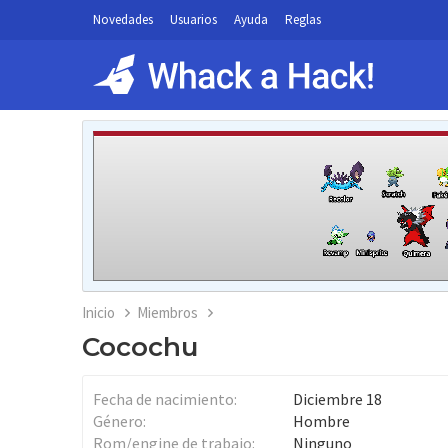
Novedades
Usuarios
Ayuda
Reglas
Inicio
Miembros
Cocochu
Fecha de nacimiento
Diciembre 18
Género
Hombre
Rom/engine de trabajo
Ninguno