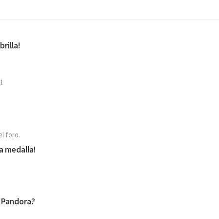
rilla!
 1
l foro.
ra medalla!
n Pandora?