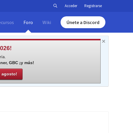
Acceder
Registrarse
ecursos
Foro
Wiki
Únete a Discord
026!
ía.
iner, GBC ¡y más!
e agosto!