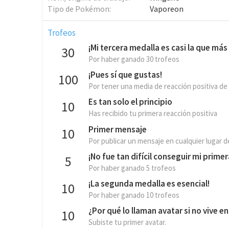
Tipo de Pokémon
Vaporeon
Trofeos
¡Mi tercera medalla es casi la que más b
30
Por haber ganado 30 trofeos
¡Pues sí que gustas!
100
Por tener una media de reacción positiva de
Es tan solo el principio
10
Has recibido tu primera reacción positiva
Primer mensaje
10
Por publicar un mensaje en cualquier lugar de
¡No fue tan difícil conseguir mi prime
5
Por haber ganado 5 trofeos
¡La segunda medalla es esencial!
10
Por haber ganado 10 trofeos
¿Por qué lo llaman avatar si no vive e
10
Subiste tu primer avatar.