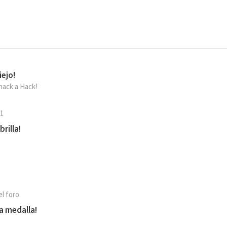
iejo!
hack a Hack!
 1
rilla!
l foro.
ra medalla!