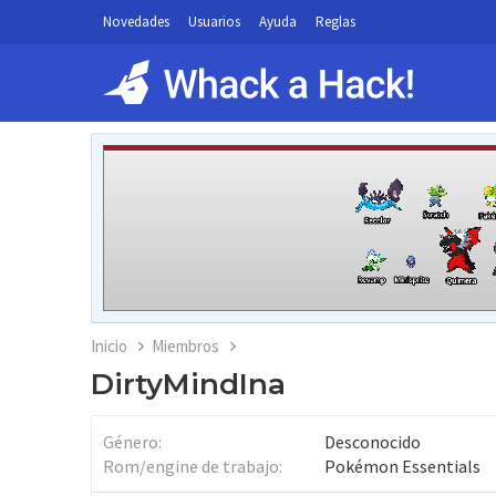
Novedades
Usuarios
Ayuda
Reglas
Inicio
Miembros
DirtyMindIna
Género
Desconocido
Rom/engine de trabajo
Pokémon Essentials