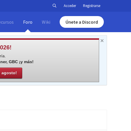
Acceder
Registrarse
ecursos
Foro
Wiki
Únete a Discord
026!
ía.
iner, GBC ¡y más!
e agosto!