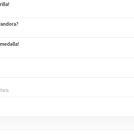
illa!
 Pandora?
 medalla!
 foro.