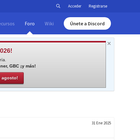
Acceder
Registrarse
ecursos
Foro
Wiki
Únete a Discord
026!
ía.
iner, GBC ¡y más!
e agosto!
31 Ene 2025