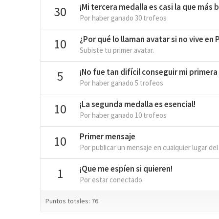
¡Mi tercera medalla es casi la que más br
30
Por haber ganado 30 trofeos
¿Por qué lo llaman avatar si no vive en
10
Subiste tu primer avatar.
¡No fue tan difícil conseguir mi primera
5
Por haber ganado 5 trofeos
¡La segunda medalla es esencial!
10
Por haber ganado 10 trofeos
Primer mensaje
10
Por publicar un mensaje en cualquier lugar del
¡Que me espíen si quieren!
1
Por estar conectado.
Puntos totales: 76