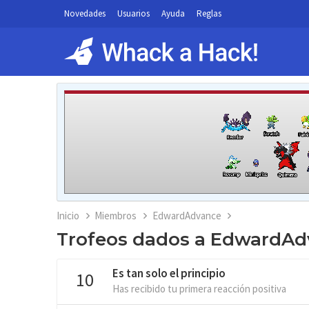
Novedades
Usuarios
Ayuda
Reglas
Inicio
Miembros
EdwardAdvance
Trofeos dados a EdwardAd
Es tan solo el principio
10
Has recibido tu primera reacción positiva