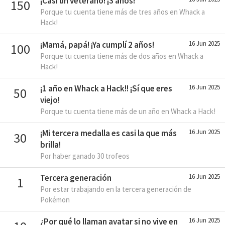
¡Casi un veterano! ¡3 años!
150
Porque tu cuenta tiene más de tres años en Whack a
Hack!
¡Mamá, papá! ¡Ya cumplí 2 años!
16 Jun 2025
100
Porque tu cuenta tiene más de dos años en Whack a
Hack!
¡1 año en Whack a Hack!! ¡Sí que eres
16 Jun 2025
50
viejo!
Porque tu cuenta tiene más de un año en Whack a Hack!
¡Mi tercera medalla es casi la que más
16 Jun 2025
30
brilla!
Por haber ganado 30 trofeos
Tercera generación
16 Jun 2025
1
Por estar trabajando en la tercera generación de
Pokémon
¿Por qué lo llaman avatar si no vive en
16 Jun 2025