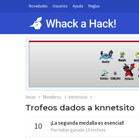
Novedades
Usuarios
Ayuda
Reglas
Inicio
Miembros
knnetsito
Trofeos dados a knnetsito
¡La segunda medalla es esencial!
10
Por haber ganado 10 trofeos