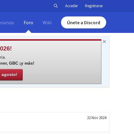
Acceder
Registrarse
ecursos
Foro
Wiki
Únete a Discord
026!
ía.
iner, GBC ¡y más!
e agosto!
22 Nov 2024